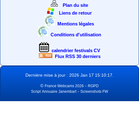
Plan du site
Liens de retour
Mentions légales
Conditions d'utilisation
calendrier festivals CV
Flux RSS 30 derniers
Dernière mise à jour : 2026 Jan 17 15:10:17.
©
-
France Webcams 2026
RGPD
-
Script
Annuaire Janembart
Screenshots FW