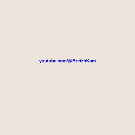
youtube.com/@BreizhKam