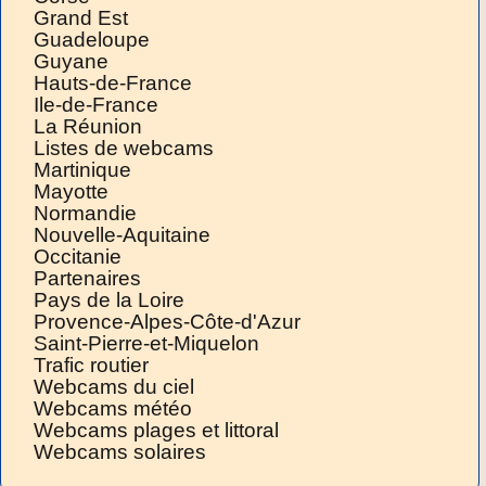
Grand Est
Guadeloupe
Guyane
Hauts-de-France
Ile-de-France
La Réunion
Listes de webcams
Martinique
Mayotte
Normandie
Nouvelle-Aquitaine
Occitanie
Partenaires
Pays de la Loire
Provence-Alpes-Côte-d'Azur
Saint-Pierre-et-Miquelon
Trafic routier
Webcams du ciel
Webcams météo
Webcams plages et littoral
Webcams solaires