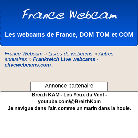
Les webcams de France, DOM TOM et COM
France Webcam
»
Listes de webcams
»
Autres
annuaires
»
Frankreich Live webcams -
elivewebcams.com
.
Annonce partenaire
Breizh KAM - Les Yeux du Vent -
youtube.com/@BreizhKam
Je navigue dans l'air, comme un marin dans la houle.