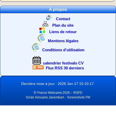
A propos
Contact
Plan du site
Liens de retour
Mentions légales
Conditions d'utilisation
calendrier festivals CV
Flux RSS 30 derniers
Dernière mise à jour : 2026 Jan 17 15:10:17.
©
-
France Webcams 2026
RGPD
-
Script
Annuaire Janembart
Screenshots FW