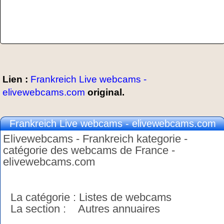
Lien :
Frankreich Live webcams -
elivewebcams.com
original.
Frankreich Live webcams - elivewebcams.com
Elivewebcams - Frankreich kategorie -
catégorie des webcams de France -
elivewebcams.com
La catégorie : Listes de webcams
La section : Autres annuaires