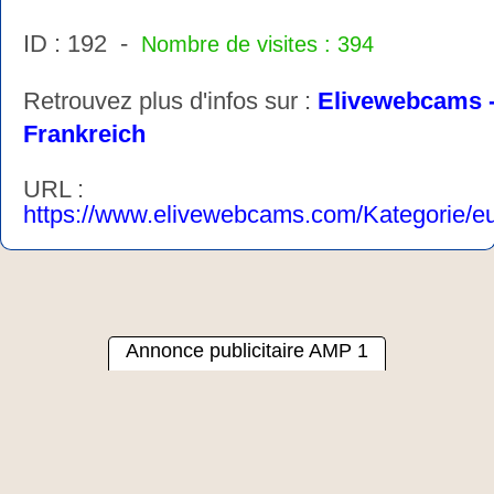
ID : 192 -
Nombre de visites : 394
Retrouvez plus d'infos sur :
Elivewebcams 
Frankreich
URL :
https://www.elivewebcams.com/Kategorie/eu
Annonce publicitaire AMP 1