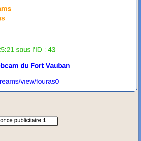
cams
ms
5:21 sous l'ID : 43
bcam du Fort Vauban
streams/view/fouras0
once publicitaire 1