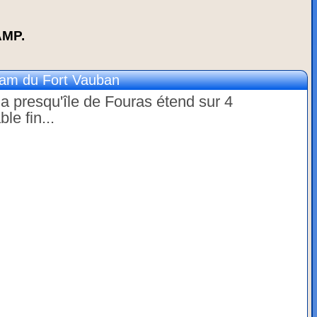
AMP.
m du Fort Vauban
a presqu'île de Fouras étend sur 4
le fin...