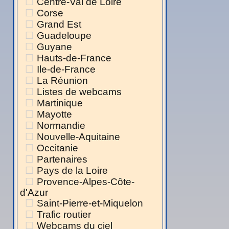
Centre-Val de Loire
Corse
Grand Est
Guadeloupe
Guyane
Hauts-de-France
Ile-de-France
La Réunion
Listes de webcams
Martinique
Mayotte
Normandie
Nouvelle-Aquitaine
Occitanie
Partenaires
Pays de la Loire
Provence-Alpes-Côte-
d'Azur
Saint-Pierre-et-Miquelon
Trafic routier
Webcams du ciel