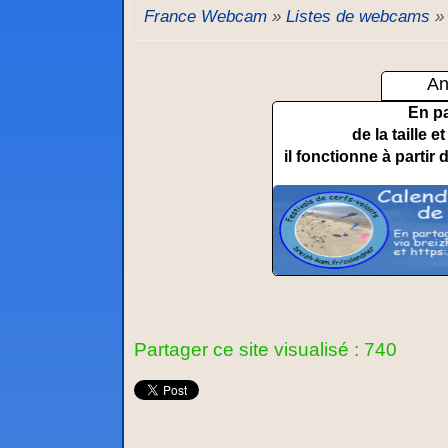
France Webcam
»
Listes de webcams
An
En p
de la taille 
il fonctionne à partir 
Partager ce site visualisé : 740