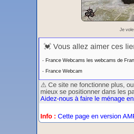
Je vole
💓 Vous allez aimer ces lie
-
France Webcams les webcams de Franc
-
France Webcam
⚠️ Ce site ne fonctionne plus, o
mieux se positionner dans les p
Aidez-nous à faire le ménage en
Info :
Cette page en version AM