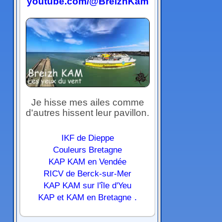
youtube.com/@BreizhKam
Je hisse mes ailes comme
d'autres hissent leur pavillon.
IKF de Dieppe
Couleurs Bretagne
KAP KAM en Vendée
RICV de Berck-sur-Mer
KAP KAM sur l'île d'Yeu
.
KAP et KAM en Bretagne