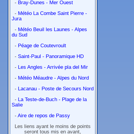
-
Bray-Dunes - Mer Ouest
-
Météo La Combe Saint Pierre -
Jura
-
Météo Beuil les Launes - Alpes
du Sud
-
Péage de Coutevroult
-
Saint-Paul - Panoramique HD
-
Les Angles - Arrivée pla del Mir
-
Météo Méaudre - Alpes du Nord
-
Lacanau - Poste de Secours Nord
-
La Teste-de-Buch - Plage de la
Salie
-
Aire de repos de Passy
Les liens ayant le moins de points
seront tous mis en avant,