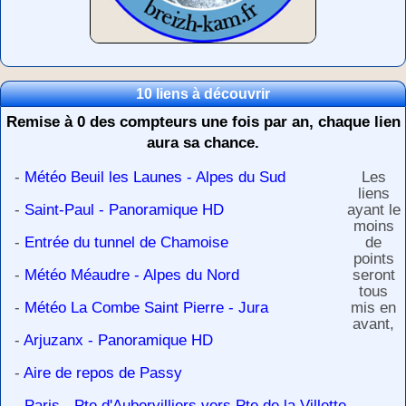
10 liens à découvrir
Remise à 0 des compteurs une fois par an, chaque lien
aura sa chance.
-
Météo Beuil les Launes - Alpes du Sud
Les
liens
-
Saint-Paul - Panoramique HD
ayant le
moins
-
Entrée du tunnel de Chamoise
de
points
-
Météo Méaudre - Alpes du Nord
seront
tous
-
Météo La Combe Saint Pierre - Jura
mis en
avant,
-
Arjuzanx - Panoramique HD
-
Aire de repos de Passy
-
Paris - Pte d'Aubervilliers vers Pte de la Villette