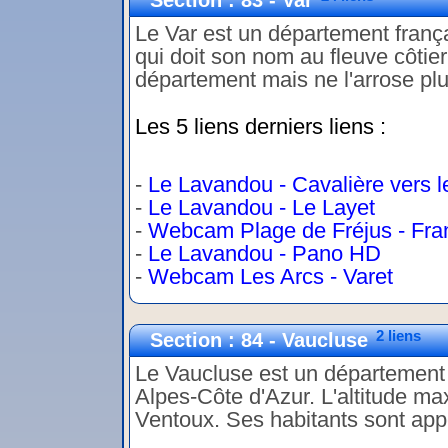
Section : 83 - Var
Le Var est un département franç
qui doit son nom au fleuve côtier 
département mais ne l'arrose plus
Les 5 liens derniers liens :
-
Le Lavandou - Cavalière vers l
-
Le Lavandou - Le Layet
-
Webcam Plage de Fréjus - Fra
-
Le Lavandou - Pano HD
-
Webcam Les Arcs - Varet
2 liens
Section : 84 - Vaucluse
Le Vaucluse est un département 
Alpes-Côte d'Azur. L'altitude m
Ventoux. Ses habitants sont appe