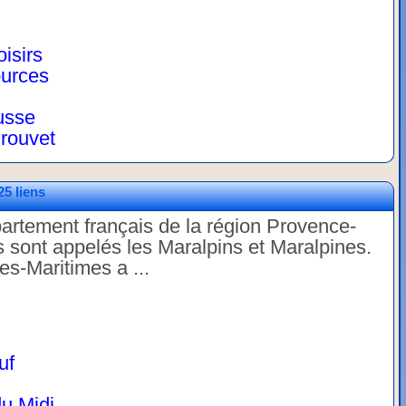
isirs
urces
usse
rouvet
25 liens
artement français de la région Provence-
 sont appelés les Maralpins et Maralpines.
s-Maritimes a ...
uf
u Midi