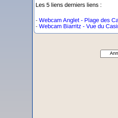
Les 5 liens derniers liens :
-
Webcam Anglet - Plage des Ca
-
Webcam Biarritz - Vue du Casin
Ann