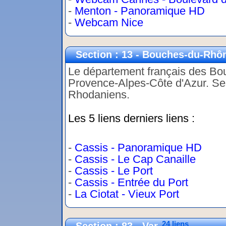
-
Menton - Panoramique HD
-
Webcam Nice
Section : 13 - Bouches-du-Rhô
Le département français des Bo
Provence-Alpes-Côte d'Azur. Ses
Rhodaniens.
Les 5 liens derniers liens :
-
Cassis - Panoramique HD
-
Cassis - Le Cap Canaille
-
Cassis - Le Port
-
Cassis - Entrée du Port
-
La Ciotat - Vieux Port
24 liens