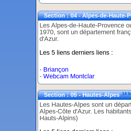
Section : 04 - Alpes-de-Haute-
Les Alpes-de-Haute-Provence o
1970, sont un département franç
d'Azur.
Les 5 liens derniers liens :
-
Briançon
-
Webcam Montclar
14 l
Section : 05 - Hautes-Alpes
Les Hautes-Alpes sont un départ
Alpes-Côte d'Azur. Les habitant
Hauts-Alpins)