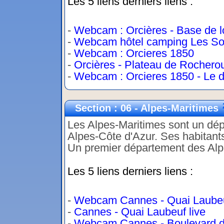
Les 5 liens derniers liens :
-
Webcam : Orcières - Base de lo
-
Webcam hôtel camping Les So
-
Webcam : Orcieres 1850
-
Orcières - Plateau de Rochero
-
Webcam : Orcieres 1850 - Le d
Section : 06 - Alpes-Maritimes
Les Alpes-Maritimes sont un dép
Alpes-Côte d'Azur. Ses habitants
Un premier département des Alpe
Les 5 liens derniers liens :
-
Webcam Cannes - Quai Laube
-
Cannes - Quai Laubeuf live
-
Webcam Cannes - Boulevard d