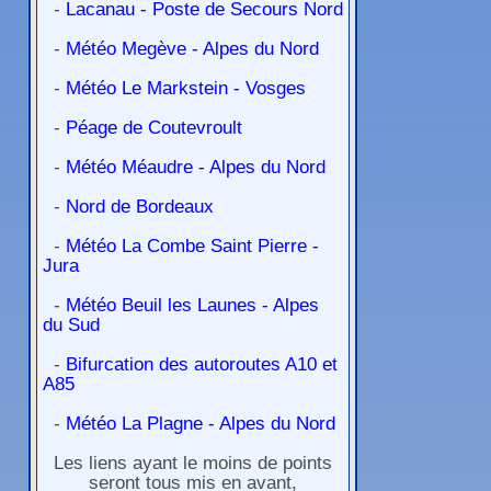
-
Lacanau - Poste de Secours Nord
-
Météo Megève - Alpes du Nord
-
Météo Le Markstein - Vosges
-
Péage de Coutevroult
-
Météo Méaudre - Alpes du Nord
-
Nord de Bordeaux
-
Météo La Combe Saint Pierre -
Jura
-
Météo Beuil les Launes - Alpes
du Sud
-
Bifurcation des autoroutes A10 et
A85
-
Météo La Plagne - Alpes du Nord
Les liens ayant le moins de points
seront tous mis en avant,