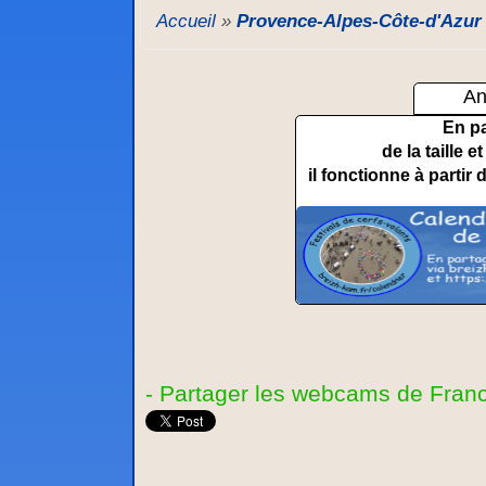
Accueil
»
Provence-Alpes-Côte-d'Azur
An
En p
de la taille 
il fonctionne à partir 
- Partager les webcams de Franc