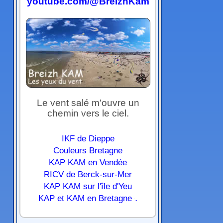
youtube.com/@BreizhKam
Le vent salé m'ouvre un
chemin vers le ciel.
IKF de Dieppe
Couleurs Bretagne
KAP KAM en Vendée
RICV de Berck-sur-Mer
KAP KAM sur l'île d'Yeu
.
KAP et KAM en Bretagne