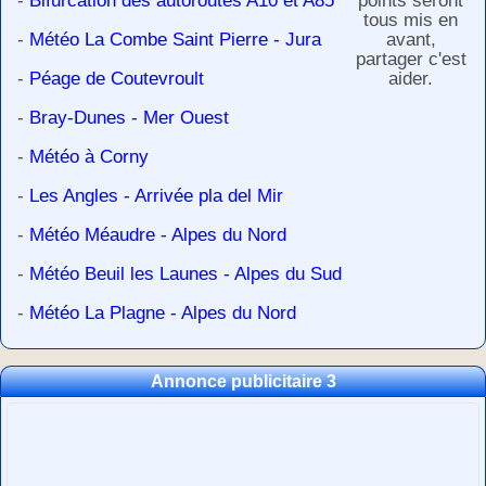
-
Bifurcation des autoroutes A10 et A85
points seront
tous mis en
-
Météo La Combe Saint Pierre - Jura
avant,
partager c'est
-
Péage de Coutevroult
aider.
-
Bray-Dunes - Mer Ouest
-
Météo à Corny
-
Les Angles - Arrivée pla del Mir
-
Météo Méaudre - Alpes du Nord
-
Météo Beuil les Launes - Alpes du Sud
-
Météo La Plagne - Alpes du Nord
Annonce publicitaire 3