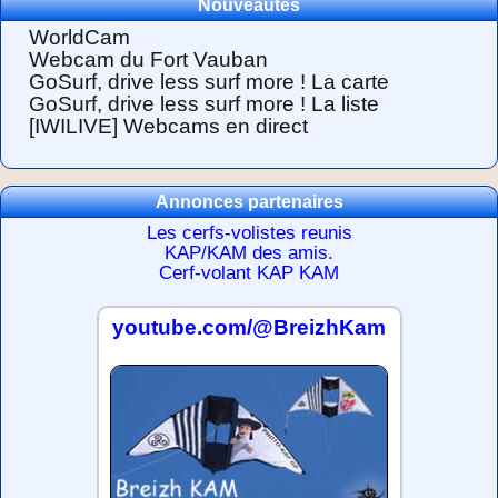
Nouveautés
WorldCam
Webcam du Fort Vauban
GoSurf, drive less surf more ! La carte
GoSurf, drive less surf more ! La liste
[IWILIVE] Webcams en direct
Annonces partenaires
Les cerfs-volistes reunis
KAP/KAM des amis.
Cerf-volant KAP KAM
youtube.com/@BreizhKam