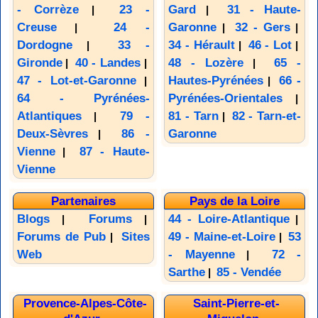
- Corrèze
23 -
Gard
31 - Haute-
|
|
Creuse
24 -
Garonne
32 - Gers
|
|
|
Dordogne
33 -
34 - Hérault
46 - Lot
|
|
|
Gironde
40 - Landes
48 - Lozère
65 -
|
|
|
47 - Lot-et-Garonne
Hautes-Pyrénées
66 -
|
|
64 - Pyrénées-
Pyrénées-Orientales
|
Atlantiques
79 -
81 - Tarn
82 - Tarn-et-
|
|
Deux-Sèvres
86 -
Garonne
|
Vienne
87 - Haute-
|
Vienne
Partenaires
Pays de la Loire
Blogs
Forums
44 - Loire-Atlantique
|
|
|
Forums de Pub
Sites
49 - Maine-et-Loire
53
|
|
Web
- Mayenne
72 -
|
Sarthe
85 - Vendée
|
Provence-Alpes-Côte-
Saint-Pierre-et-