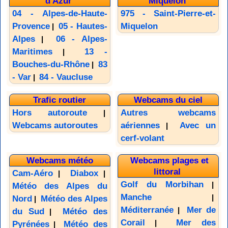
d'Azur
Miquelon
04 - Alpes-de-Haute-
975 - Saint-Pierre-et-
Provence
05 - Hautes-
Miquelon
|
Alpes
06 - Alpes-
|
Maritimes
13 -
|
Bouches-du-Rhône
83
|
- Var
84 - Vaucluse
|
Trafic routier
Webcams du ciel
Hors autoroute
Autres webcams
|
Webcams autoroutes
aériennes
Avec un
|
cerf-volant
Webcams météo
Webcams plages et
littoral
Cam-Aéro
Diabox
|
|
Golf du Morbihan
|
Météo des Alpes du
Manche
|
Nord
Météo des Alpes
|
Méditerranée
Mer de
|
du Sud
Météo des
|
Corail
Mer des
|
Pyrénées
Météo des
|