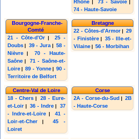
Rhône
73 - Savoie
|
|
74 - Haute-Savoie
Bourgogne-Franche-
Bretagne
Comté
22 - Côtes-d'Armor
29
|
21 - Côte-d'Or
25 -
|
- Finistère
35 - Ille-et-
|
Doubs
39 - Jura
58 -
|
|
Vilaine
56 - Morbihan
|
Nièvre
70 - Haute-
|
Saône
71 - Saône-et-
|
Loire
89 - Yonne
90 -
|
|
Territoire de Belfort
Centre-Val de Loire
Corse
18 - Chers
28 - Eure-
2A - Corse-du-Sud
2B
|
|
et-Loir
36 - Indre
37
- Haute-Corse
|
|
- Indre-et-Loire
41 -
|
Loir-et-Cher
45 -
|
Loiret