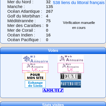
Mer du Nord
:
32
538 liens du littoral français
Manche
:
135
Océan Atlantique
:
267
Golf du Morbihan
:
4
Méditérannée
:
75
Vérification manuelle
Mer des Caraïbes
:
9
en cours
Mer de Corail
:
0
Océan Indien
:
16
Océan Pacifique
:
0
Votes
Stats visites