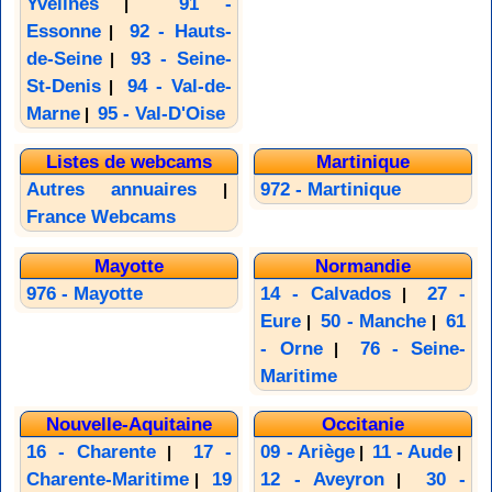
Yvelines
91 -
|
Essonne
92 - Hauts-
|
de-Seine
93 - Seine-
|
St-Denis
94 - Val-de-
|
Marne
95 - Val-D'Oise
|
Listes de webcams
Martinique
Autres annuaires
972 - Martinique
|
France Webcams
Mayotte
Normandie
976 - Mayotte
14 - Calvados
27 -
|
Eure
50 - Manche
61
|
|
- Orne
76 - Seine-
|
Maritime
Nouvelle-Aquitaine
Occitanie
16 - Charente
17 -
09 - Ariège
11 - Aude
|
|
|
Charente-Maritime
19
12 - Aveyron
30 -
|
|