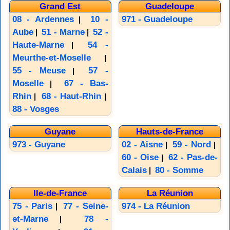
Grand Est
Guadeloupe
08 - Ardennes
10 -
971 - Guadeloupe
|
Aube
51 - Marne
52 -
|
|
Haute-Marne
54 -
|
Meurthe-et-Moselle
|
55 - Meuse
57 -
|
Moselle
67 - Bas-
|
Rhin
68 - Haut-Rhin
|
|
88 - Vosges
Guyane
Hauts-de-France
973 - Guyane
02 - Aisne
59 - Nord
|
|
60 - Oise
62 - Pas-de-
|
Calais
80 - Somme
|
Ile-de-France
La Réunion
75 - Paris
77 - Seine-
974 - La Réunion
|
et-Marne
78 -
|