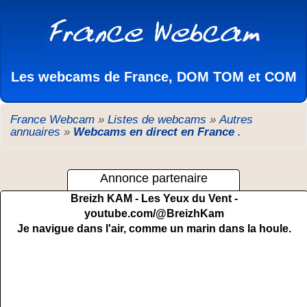
Les webcams de France, DOM TOM et COM
France Webcam
»
Listes de webcams
»
Autres
annuaires
»
Webcams en direct en France
.
Annonce partenaire
Breizh KAM - Les Yeux du Vent -
youtube.com/@BreizhKam
Je navigue dans l'air, comme un marin dans la houle.