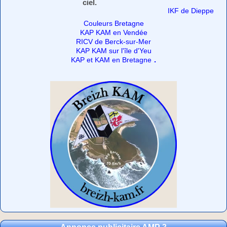
ciel.
IKF de Dieppe
Couleurs Bretagne
KAP KAM en Vendée
RICV de Berck-sur-Mer
KAP KAM sur l'île d'Yeu
.
KAP et KAM en Bretagne