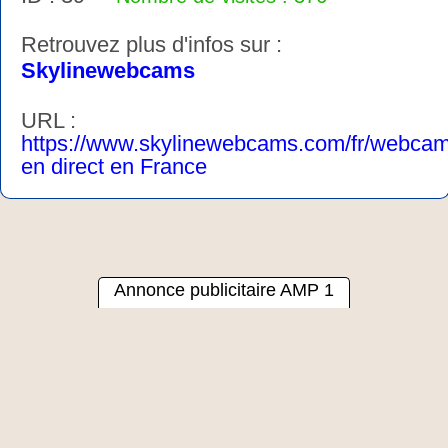
Retrouvez plus d'infos sur :
Skylinewebcams
URL :
https://www.skylinewebcams.com/fr/webca
en direct en France
Annonce publicitaire AMP 1