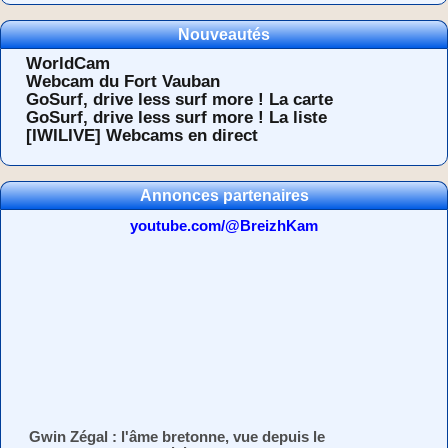
Nouveautés
WorldCam
Webcam du Fort Vauban
GoSurf, drive less surf more ! La carte
GoSurf, drive less surf more ! La liste
[IWILIVE] Webcams en direct
Annonces partenaires
youtube.com/@BreizhKam
Gwin Zégal : l'âme bretonne, vue depuis le