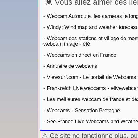
💓 Vous allez aimer ces lie
-
Webcam Autoroute, les caméras le long
-
Windy: Wind map and weather forecast
-
Webcam des stations et village de mo
webcam image - été
-
Webcams en direct en France
-
Annuaire de webcams
-
Viewsurf.com - Le portail de Webcams
-
Frankreich Live webcams - elivewebc
-
Les meilleures webcam de france et des
-
Webcams - Sensation Bretagne
-
See France Live Webcams and Weathe
⚠️ Ce site ne fonctionne plus, o