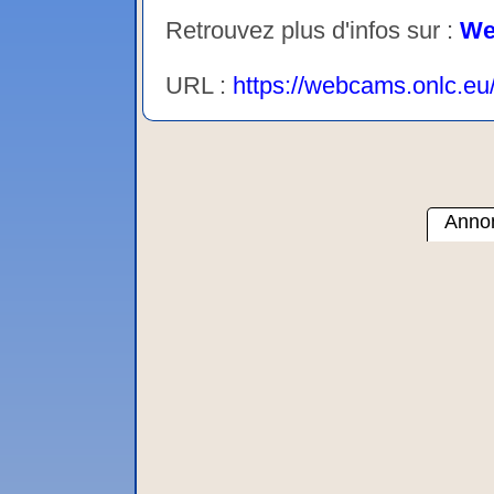
Retrouvez plus d'infos sur :
We
URL :
https://webcams.onlc.eu
Annon