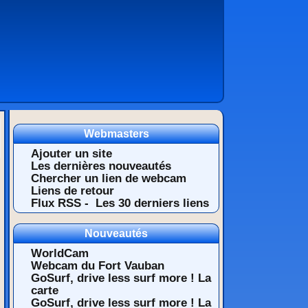
Webmasters
Ajouter un site
Les dernières nouveautés
Chercher un lien de webcam
Liens de retour
Flux RSS -
Les 30 derniers liens
Nouveautés
WorldCam
Webcam du Fort Vauban
GoSurf, drive less surf more ! La
carte
GoSurf, drive less surf more ! La