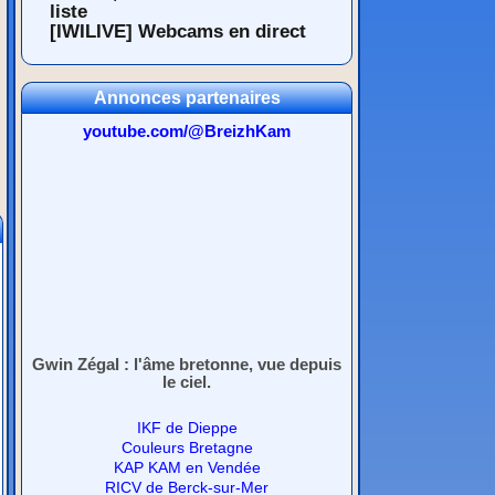
liste
[IWILIVE] Webcams en direct
Annonces partenaires
youtube.com/@BreizhKam
Gwin Zégal : l'âme bretonne, vue depuis
le ciel.
IKF de Dieppe
Couleurs Bretagne
KAP KAM en Vendée
RICV de Berck-sur-Mer