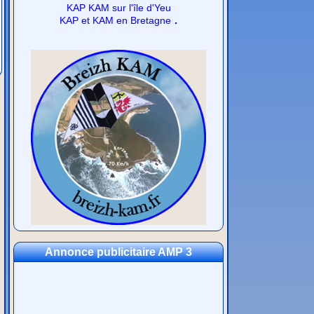
KAP KAM sur l'île d'Yeu
.
KAP et KAM en Bretagne
Annonce publicitaire AMP 3