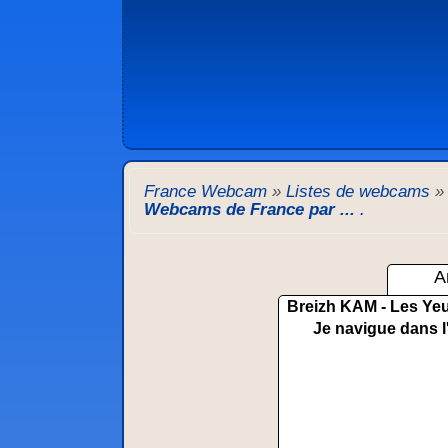
France Webcam
»
Listes de webcams
Webcams de France par ...
.
A
Breizh KAM - Les Yeu
Je navigue dans l