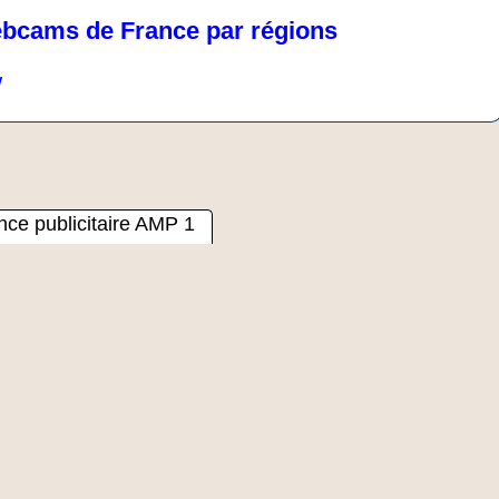
bcams de France par régions
/
ce publicitaire AMP 1