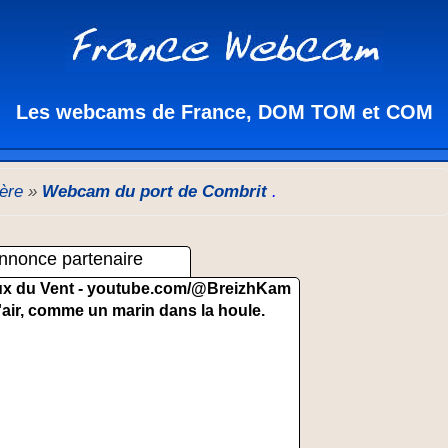
Les webcams de France, DOM TOM et COM
tère
»
Webcam du port de Combrit
.
nnonce partenaire
x du Vent -
youtube.com/@BreizhKam
'air, comme un marin dans la houle.