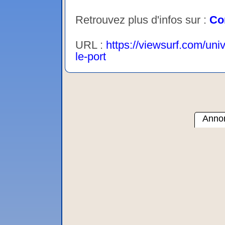
Retrouvez plus d'infos sur :
Co
URL :
https://viewsurf.com/uni
le-port
Annon