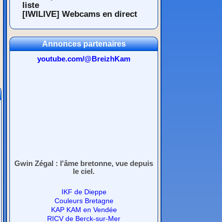
liste
[IWILIVE] Webcams en direct
Annonces partenaires
youtube.com/@BreizhKam
Gwin Zégal : l'âme bretonne, vue depuis
le ciel.
IKF de Dieppe
Couleurs Bretagne
KAP KAM en Vendée
RICV de Berck-sur-Mer