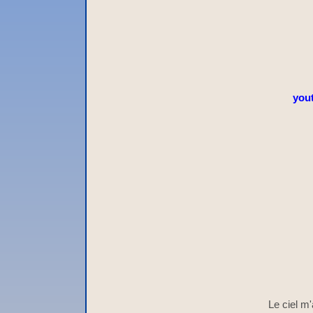
you
Le ciel m'a