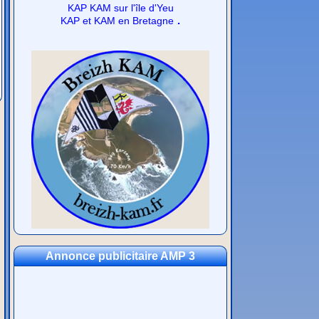
KAP KAM sur l'île d'Yeu
.
KAP et KAM en Bretagne
Annonce publicitaire AMP 3