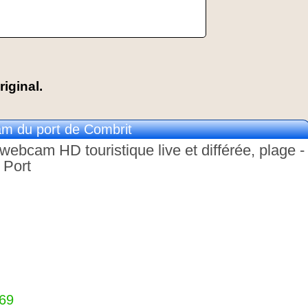
riginal.
m du port de Combrit
webcam HD touristique live et différée, plage -
 Port
369