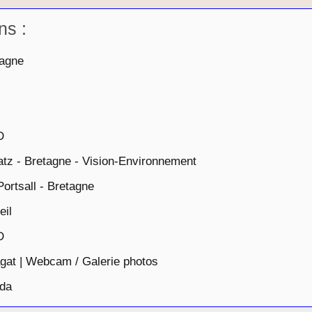
ns :
tagne
D
atz - Bretagne - Vision-Environnement
rtsall - Bretagne
eil
D
agat | Webcam / Galerie photos
éda