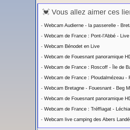
💓 Vous allez aimer ces lie
-
Webcam Audierne - la passerelle - Bre
-
Webcam de France : Pont-l'Abbé - Live
-
Webcam Bénodet en Live
-
Webcam de Fouesnant panoramique H
-
Webcam de France : Roscoff - Île de B
-
Webcam de France : Ploudalmézeau - Po
-
Webcam Bretagne - Fouesnant - Beg M
-
Webcam de Fouesnant panoramique H
-
Webcam de France : Tréffiagat - Léchi
-
Webcam live camping des Abers Land