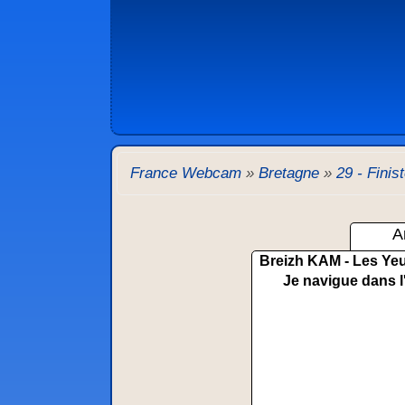
France Webcam
»
Bretagne
»
29 - Finis
A
Breizh KAM - Les Yeu
Je navigue dans l