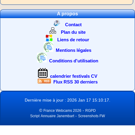
A propos
Contact
Plan du site
Liens de retour
Mentions légales
Conditions d'utilisation
calendrier festivals CV
Flux RSS 30 derniers
Dernière mise à jour : 2026 Jan 17 15:10:17.
©
-
France Webcams 2026
RGPD
-
Script
Annuaire Janembart
Screenshots FW