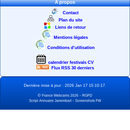
A propos
Contact
Plan du site
Liens de retour
Mentions légales
Conditions d'utilisation
calendrier festivals CV
Flux RSS 30 derniers
Dernière mise à jour : 2026 Jan 17 15:10:17.
©
-
France Webcams 2026
RGPD
-
Script
Annuaire Janembart
Screenshots FW