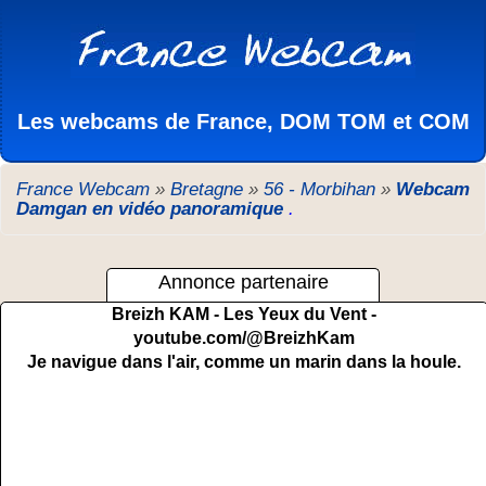
Les webcams de France, DOM TOM et COM
France Webcam
»
Bretagne
»
56 - Morbihan
»
Webcam
Damgan en vidéo panoramique
.
Annonce partenaire
Breizh KAM - Les Yeux du Vent -
youtube.com/@BreizhKam
Je navigue dans l'air, comme un marin dans la houle.