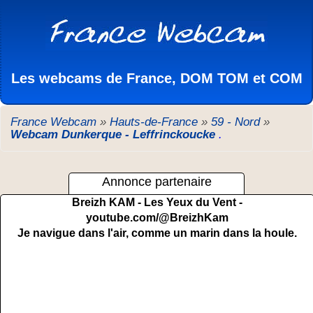
Les webcams de France, DOM TOM et COM
France Webcam
»
Hauts-de-France
»
59 - Nord
»
Webcam Dunkerque - Leffrinckoucke
.
Annonce partenaire
Breizh KAM - Les Yeux du Vent -
youtube.com/@BreizhKam
Je navigue dans l'air, comme un marin dans la houle.