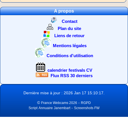
A propos
Contact
Plan du site
Liens de retour
Mentions légales
Conditions d'utilisation
calendrier festivals CV
Flux RSS 30 derniers
Dernière mise à jour : 2026 Jan 17 15:10:17.
©
-
France Webcams 2026
RGPD
-
Script
Annuaire Janembart
Screenshots FW