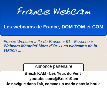
Les webcams de France, DOM TOM et COM
France Webcam
»
Ile-de-France
»
91 - Essonne
»
Webcam Métabief Mont d'Or - Les webcams de la
station ...
.
Annonce partenaire
Breizh KAM - Les Yeux du Vent -
youtube.com/@BreizhKam
Je navigue dans l'air, comme un marin dans la houle.