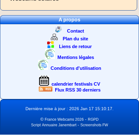
A propos
Contact
Plan du site
Liens de retour
Mentions légales
Conditions d'utilisation
calendrier festivals CV
Flux RSS 30 derniers
Dernière mise à jour : 2026 Jan 17 15:10:17.
©
-
France Webcams 2026
RGPD
-
Script
Annuaire Janembart
Screenshots FW