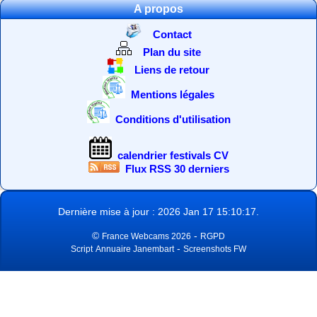
A propos
Contact
Plan du site
Liens de retour
Mentions légales
Conditions d'utilisation
calendrier festivals CV
Flux RSS 30 derniers
Dernière mise à jour : 2026 Jan 17 15:10:17.
©
-
France Webcams 2026
RGPD
-
Script
Annuaire Janembart
Screenshots FW