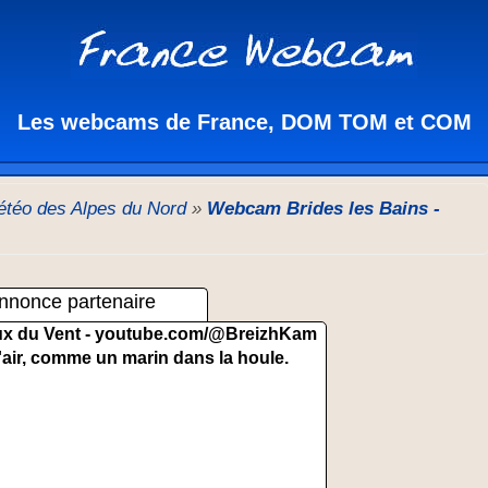
Les webcams de France, DOM TOM et COM
téo des Alpes du Nord
»
Webcam Brides les Bains -
nnonce partenaire
x du Vent -
youtube.com/@BreizhKam
'air, comme un marin dans la houle.