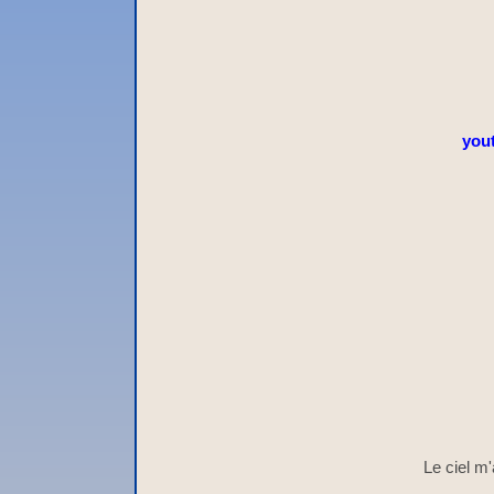
you
Le ciel m'a