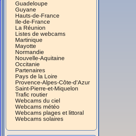
Guadeloupe
Guyane
Hauts-de-France
Ile-de-France
La Réunion
Listes de webcams
Martinique
Mayotte
Normandie
Nouvelle-Aquitaine
Occitanie
Partenaires
Pays de la Loire
Provence-Alpes-Côte-d'Azur
Saint-Pierre-et-Miquelon
Trafic routier
Webcams du ciel
Webcams météo
Webcams plages et littoral
Webcams solaires