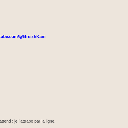
tube.com/@BreizhKam
ttend : je l'attrape par la ligne.