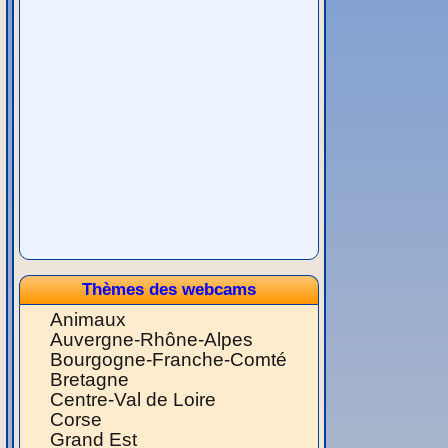
Thèmes des webcams
Animaux
Auvergne-Rhône-Alpes
Bourgogne-Franche-Comté
Bretagne
Centre-Val de Loire
Corse
Grand Est