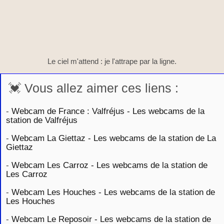
Le ciel m'attend : je l'attrape par la ligne.
💓 Vous allez aimer ces liens :
-
Webcam de France : Valfréjus - Les webcams de la
station de Valfréjus
-
Webcam La Giettaz - Les webcams de la station de La
Giettaz
-
Webcam Les Carroz - Les webcams de la station de
Les Carroz
-
Webcam Les Houches - Les webcams de la station de
Les Houches
-
Webcam Le Reposoir - Les webcams de la station de