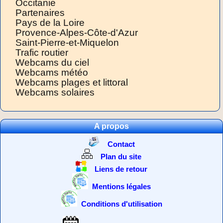
Occitanie
Partenaires
Pays de la Loire
Provence-Alpes-Côte-d'Azur
Saint-Pierre-et-Miquelon
Trafic routier
Webcams du ciel
Webcams météo
Webcams plages et littoral
Webcams solaires
A propos
Contact
Plan du site
Liens de retour
Mentions légales
Conditions d'utilisation