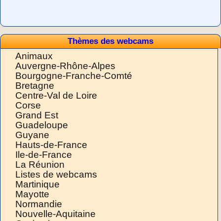
Thèmes des webcams
Animaux
Auvergne-Rhône-Alpes
Bourgogne-Franche-Comté
Bretagne
Centre-Val de Loire
Corse
Grand Est
Guadeloupe
Guyane
Hauts-de-France
Ile-de-France
La Réunion
Listes de webcams
Martinique
Mayotte
Normandie
Nouvelle-Aquitaine