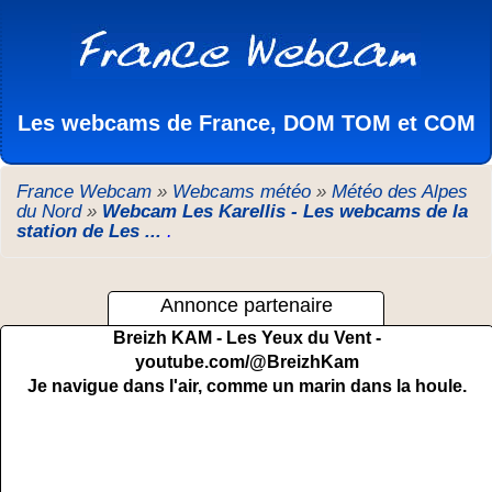
Les webcams de France, DOM TOM et COM
France Webcam
»
Webcams météo
»
Météo des Alpes
du Nord
»
Webcam Les Karellis - Les webcams de la
station de Les ...
.
Annonce partenaire
Breizh KAM - Les Yeux du Vent -
youtube.com/@BreizhKam
Je navigue dans l'air, comme un marin dans la houle.