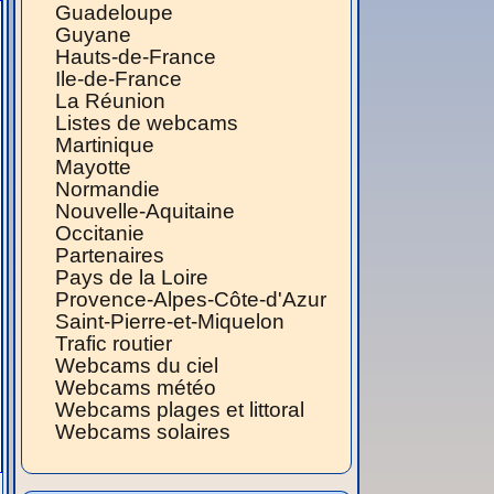
Guadeloupe
Guyane
Hauts-de-France
Ile-de-France
La Réunion
Listes de webcams
Martinique
Mayotte
Normandie
Nouvelle-Aquitaine
Occitanie
Partenaires
Pays de la Loire
Provence-Alpes-Côte-d'Azur
Saint-Pierre-et-Miquelon
Trafic routier
Webcams du ciel
Webcams météo
Webcams plages et littoral
Webcams solaires