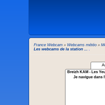
France Webcam
»
Webcams météo
»
Mé
Les webcams de la station ...
.
A
Breizh KAM - Les Yeu
Je navigue dans l