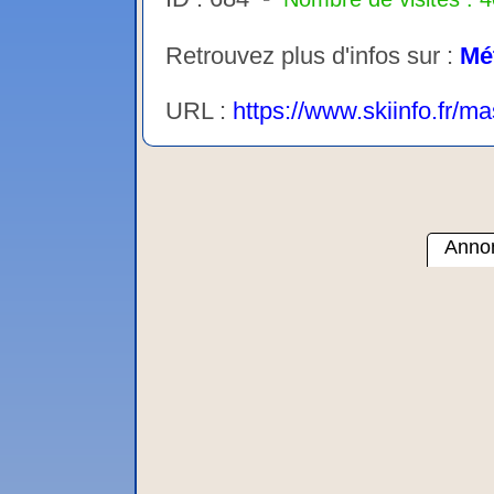
Retrouvez plus d'infos sur :
Mé
URL :
https://www.skiinfo.fr/m
Annon