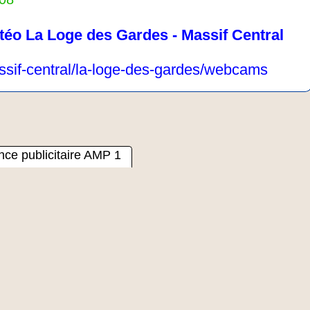
téo La Loge des Gardes - Massif Central
assif-central/la-loge-des-gardes/webcams
ce publicitaire AMP 1