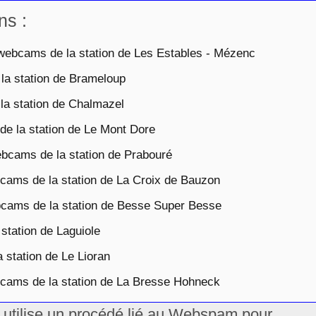
ns :
ebcams de la station de Les Estables - Mézenc
a station de Brameloup
a station de Chalmazel
 la station de Le Mont Dore
bcams de la station de Prabouré
ams de la station de La Croix de Bauzon
ams de la station de Besse Super Besse
tation de Laguiole
station de Le Lioran
ams de la station de La Bresse Hohneck
u utilise un procédé lié au Webspam pour