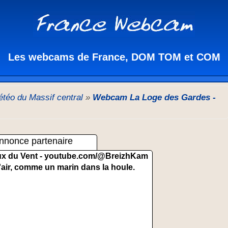
Les webcams de France, DOM TOM et COM
téo du Massif central
»
Webcam La Loge des Gardes -
nnonce partenaire
x du Vent -
youtube.com/@BreizhKam
'air, comme un marin dans la houle.