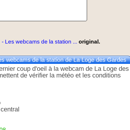
Les webcams de la station ...
original.
s webcams de la station de La Loge des Gardes
 dernier coup d'oeil à la webcam de La Loge des
tent de vérifier la météo et les conditions
o
central
408