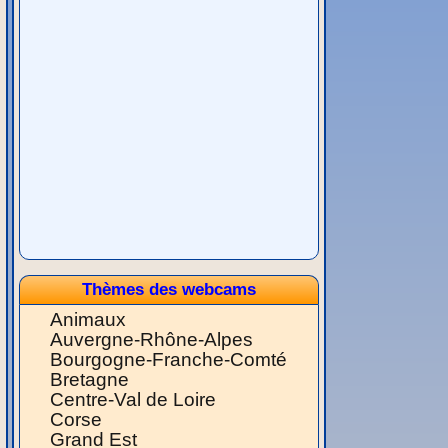
Thèmes des webcams
Animaux
Auvergne-Rhône-Alpes
Bourgogne-Franche-Comté
Bretagne
Centre-Val de Loire
Corse
Grand Est