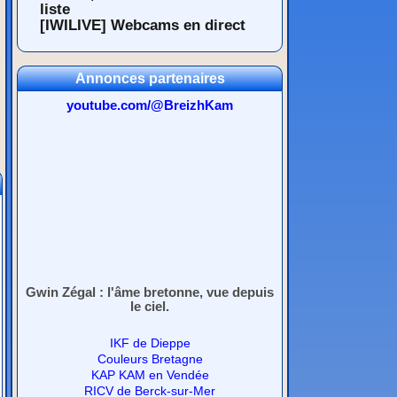
liste
[IWILIVE] Webcams en direct
Annonces partenaires
youtube.com/@BreizhKam
Gwin Zégal : l'âme bretonne, vue depuis
le ciel.
IKF de Dieppe
Couleurs Bretagne
KAP KAM en Vendée
RICV de Berck-sur-Mer