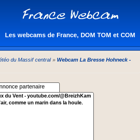
Les webcams de France, DOM TOM et COM
téo du Massif central
»
Webcam La Bresse Hohneck -
nnonce partenaire
x du Vent -
youtube.com/@BreizhKam
'air, comme un marin dans la houle.