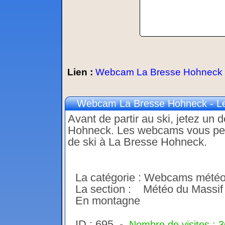
Lien :
Webcam La Bresse Hohneck - 
Webcam La Bresse Hohneck - Le
Avant de partir au ski, jetez un
Hohneck. Les webcams vous perme
de ski à La Bresse Hohneck.
La catégorie : Webcams mété
La section : Météo du Massif 
En montagne
ID : 695 -
Nombre de visites : 