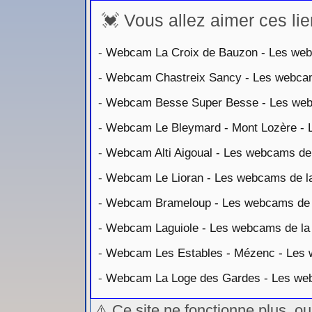
💓 Vous allez aimer ces lie
-
Webcam La Croix de Bauzon - Les webc
-
Webcam Chastreix Sancy - Les webcams
-
Webcam Besse Super Besse - Les webc
-
Webcam Le Bleymard - Mont Lozère - L
-
Webcam Alti Aigoual - Les webcams de la
-
Webcam Le Lioran - Les webcams de la 
-
Webcam Brameloup - Les webcams de l
-
Webcam Laguiole - Les webcams de la s
-
Webcam Les Estables - Mézenc - Les w
-
Webcam La Loge des Gardes - Les webc
⚠️ Ce site ne fonctionne plus, o