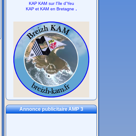
KAP KAM sur l'île d'Yeu
.
KAP et KAM en Bretagne
Annonce publicitaire AMP 3