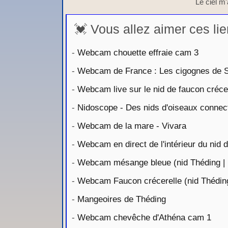
Le ciel m'a
💓 Vous allez aimer ces lie
-
Webcam chouette effraie cam 3
-
Webcam de France : Les cigognes de S
-
Webcam live sur le nid de faucon crécere
-
Nidoscope - Des nids d'oiseaux connect
-
Webcam de la mare - Vivara
-
Webcam en direct de l'intérieur du nid
-
Webcam mésange bleue (nid Théding | i
-
Webcam Faucon crécerelle (nid Théding 
-
Mangeoires de Théding
-
Webcam chevêche d'Athéna cam 1