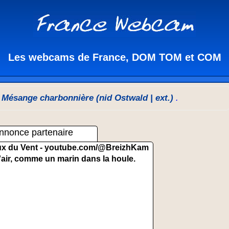
Les webcams de France, DOM TOM et COM
»
Mésange charbonnière (nid Ostwald | ext.)
.
nnonce partenaire
x du Vent -
youtube.com/@BreizhKam
'air, comme un marin dans la houle.