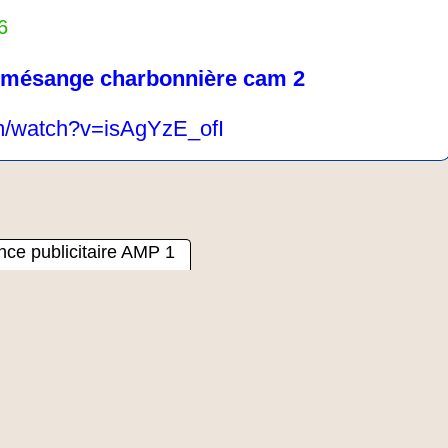
6
 mésange charbonnière cam 2
m/watch?v=isAgYzE_ofI
ce publicitaire AMP 1