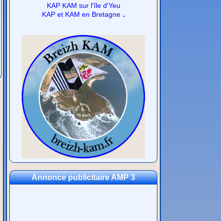
KAP KAM sur l'île d'Yeu
.
KAP et KAM en Bretagne
Annonce publicitaire AMP 3