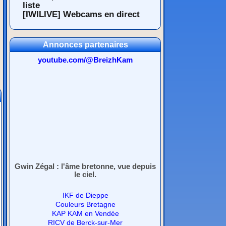
liste
[IWILIVE] Webcams en direct
Annonces partenaires
youtube.com/@BreizhKam
Gwin Zégal : l'âme bretonne, vue depuis
le ciel.
IKF de Dieppe
Couleurs Bretagne
KAP KAM en Vendée
RICV de Berck-sur-Mer