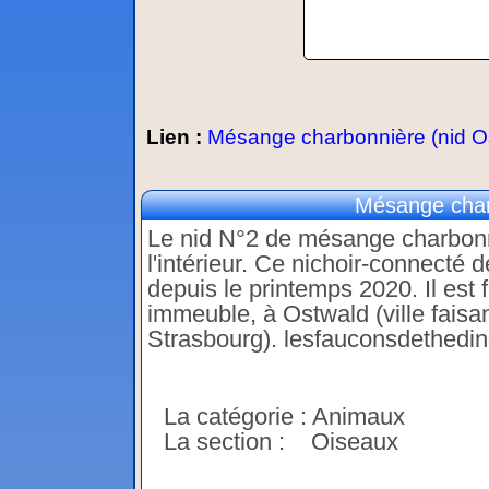
Lien :
Mésange charbonnière (nid Ost
Mésange charb
Le nid N°2 de mésange charbonni
l'intérieur. Ce nichoir-connecté 
depuis le printemps 2020. Il est 
immeuble, à Ostwald (ville faisan
Strasbourg). lesfauconsdethedin
La catégorie : Animaux
La section : Oiseaux