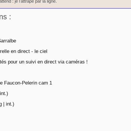
ttend : je l'attrape par la ligne.
ns :
arralbe
lle en direct - le ciel
és pour un suivi en direct via caméras !
 de Faucon-Pelerin cam 1
nt.)
| int.)