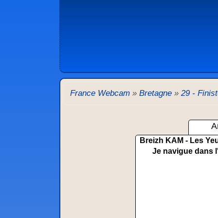
France Webcam
»
Bretagne
»
29 - Finis
A
Breizh KAM - Les Yeu
Je navigue dans l