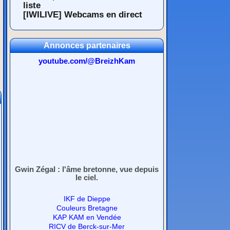
liste
[IWILIVE] Webcams en direct
Annonces partenaires
youtube.com/@BreizhKam
Gwin Zégal : l'âme bretonne, vue depuis
le ciel.
IKF de Dieppe
Couleurs Bretagne
KAP KAM en Vendée
RICV de Berck-sur-Mer