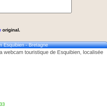
e
original.
 Esquibien - Bretagne
 la webcam touristique de Esquibien, localisée
333