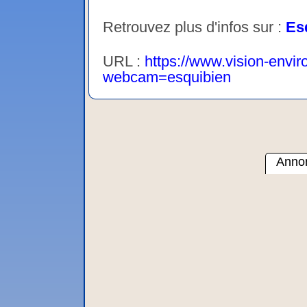
Retrouvez plus d'infos sur :
Es
URL :
https://www.vision-env
webcam=esquibien
Annon