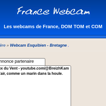
Les webcams de France, DOM TOM et COM
tère
»
Webcam Esquibien - Bretagne
.
nnonce partenaire
x du Vent -
youtube.com/@BreizhKam
'air, comme un marin dans la houle.