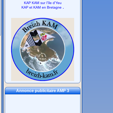
KAP KAM sur l'île d'Yeu
.
KAP et KAM en Bretagne
Annonce publicitaire AMP 3