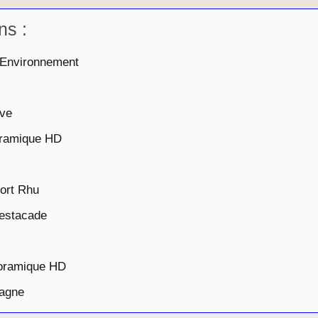
ns :
-Environnement
ive
oramique HD
ort Rhu
'estacade
noramique HD
tagne