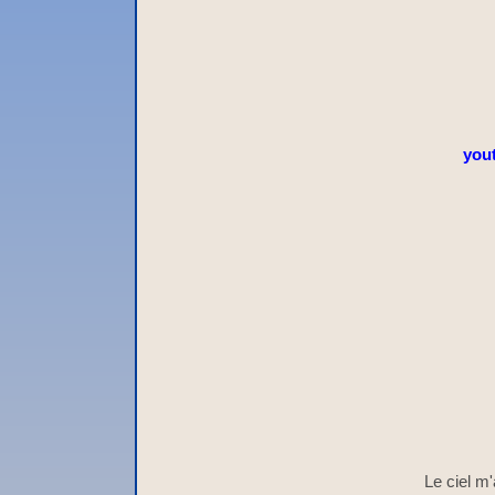
you
Le ciel m'a