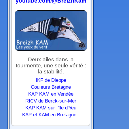
youtube.com/@BreizhKam
Deux ailes dans la
tourmente, une seule vérité :
la stabilité.
IKF de Dieppe
Couleurs Bretagne
KAP KAM en Vendée
RICV de Berck-sur-Mer
KAP KAM sur l'île d'Yeu
.
KAP et KAM en Bretagne