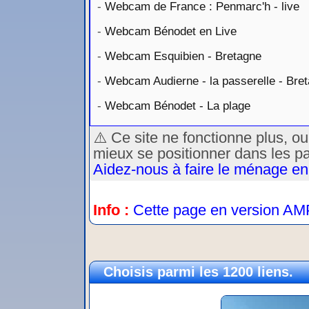
-
Webcam de France : Penmarc'h - live
-
Webcam Bénodet en Live
-
Webcam Esquibien - Bretagne
-
Webcam Audierne - la passerelle - Bre
-
Webcam Bénodet - La plage
⚠️ Ce site ne fonctionne plus, o
mieux se positionner dans les p
Aidez-nous à faire le ménage en
Info :
Cette page en version AM
Choisis parmi les 1200 liens.