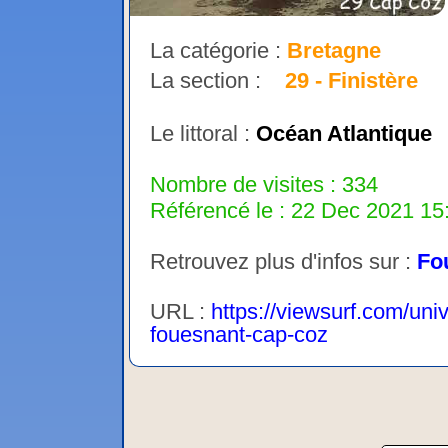
La catégorie :
Bretagne
La section :
29 - Finistère
Le littoral :
Océan Atlantique
Nombre de visites : 334
Référencé le : 22 Dec 2021 15:
Retrouvez plus d'infos sur :
Fo
URL :
https://viewsurf.com/uni
fouesnant-cap-coz