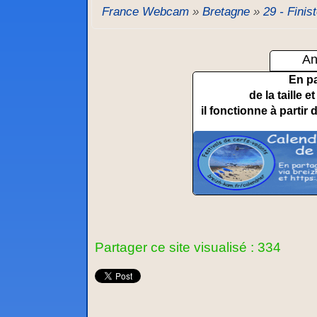
France Webcam
»
Bretagne
»
29 - Finis
An
En p
de la taille 
il fonctionne à partir 
Partager ce site visualisé : 334