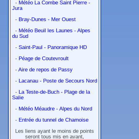
-
Météo La Combe Saint Pierre -
Jura
-
Bray-Dunes - Mer Ouest
-
Météo Beuil les Launes - Alpes
du Sud
-
Saint-Paul - Panoramique HD
-
Péage de Coutevroult
-
Aire de repos de Passy
-
Lacanau - Poste de Secours Nord
-
La Teste-de-Buch - Plage de la
Salie
-
Météo Méaudre - Alpes du Nord
-
Entrée du tunnel de Chamoise
Les liens ayant le moins de points
seront tous mis en avant,