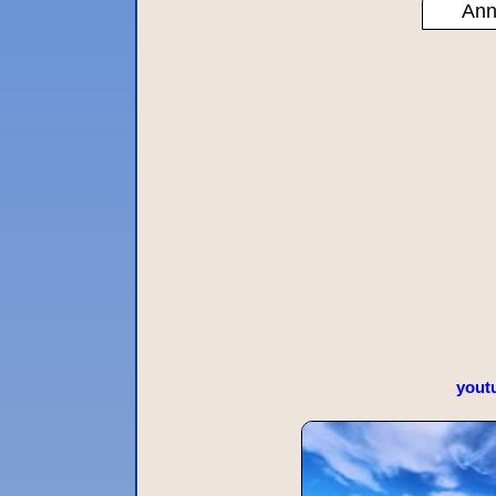
Ann
yout