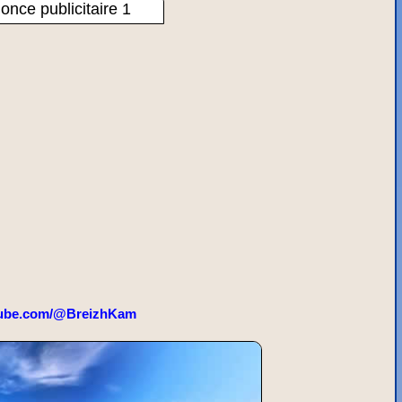
once publicitaire 1
ube.com/@BreizhKam