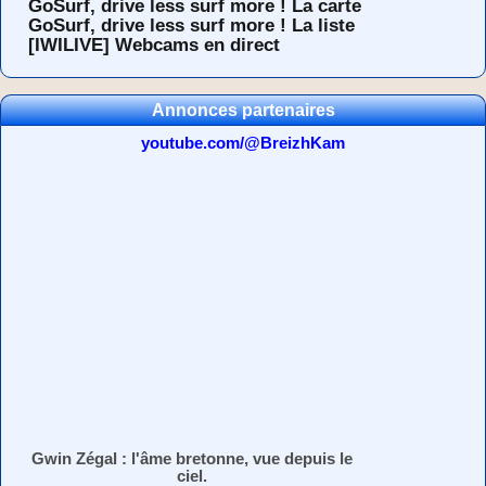
GoSurf, drive less surf more ! La carte
GoSurf, drive less surf more ! La liste
[IWILIVE] Webcams en direct
Annonces partenaires
youtube.com/@BreizhKam
Gwin Zégal : l'âme bretonne, vue depuis le
ciel.