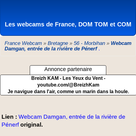
Les webcams de France, DOM TOM et COM
France Webcam
»
Bretagne
»
56 - Morbihan
»
Webcam
Damgan, entrée de la rivière de Pénerf
.
Annonce partenaire
Breizh KAM - Les Yeux du Vent -
youtube.com/@BreizhKam
Je navigue dans l'air, comme un marin dans la houle.
Lien :
Webcam Damgan, entrée de la rivière de
Pénerf
original.