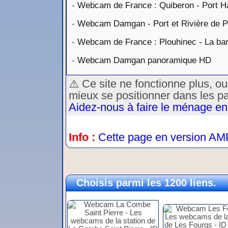
-
Webcam de France : Quiberon - Port H
-
Webcam Damgan - Port et Rivière de P
-
Webcam de France : Plouhinec - La barr
-
Webcam Damgan panoramique HD
⚠️ Ce site ne fonctionne plus, o
mieux se positionner dans les p
Aidez-nous à faire le ménage en
Info :
Cette page en version AM
Choisis parmi les 1200 liens.