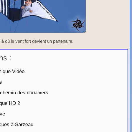
 là où le vent fort devient un partenaire.
ns :
mique Vidéo
e
 chemin des douaniers
que HD 2
ive
cques à Sarzeau