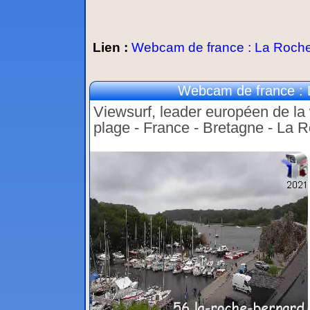
Lien :
Webcam de france : La Roche-
Webcam de france : 
Viewsurf, leader européen de la 
plage - France - Bretagne - La 