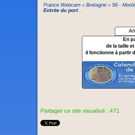
France Webcam
»
Bretagne
»
56 - Morb
Entrée du port
.
An
En p
de la taille 
il fonctionne à partir 
Partager ce site visualisé : 471