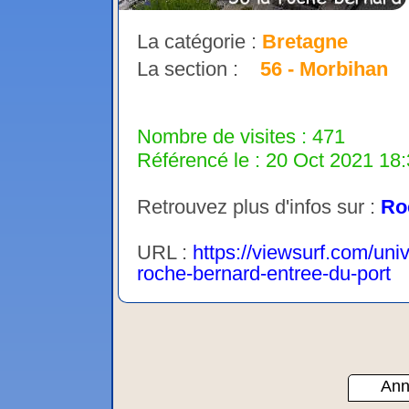
La catégorie :
Bretagne
La section :
56 - Morbihan
Nombre de visites : 471
Référencé le : 20 Oct 2021 18:
Retrouvez plus d'infos sur :
Ro
URL :
https://viewsurf.com/uni
roche-bernard-entree-du-port
Ann