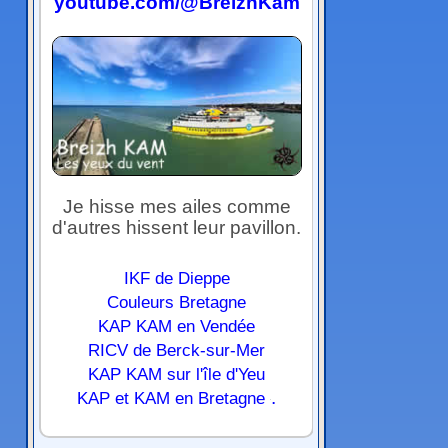
youtube.com/@BreizhKam
Je hisse mes ailes comme
d'autres hissent leur pavillon.
IKF de Dieppe
Couleurs Bretagne
KAP KAM en Vendée
RICV de Berck-sur-Mer
KAP KAM sur l'île d'Yeu
.
KAP et KAM en Bretagne