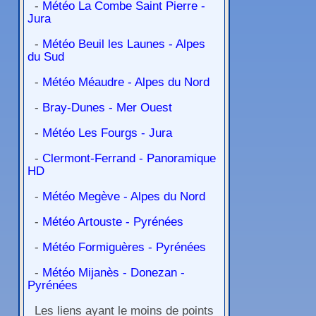
-
Météo La Combe Saint Pierre -
Jura
-
Météo Beuil les Launes - Alpes
du Sud
-
Météo Méaudre - Alpes du Nord
-
Bray-Dunes - Mer Ouest
-
Météo Les Fourgs - Jura
-
Clermont-Ferrand - Panoramique
HD
-
Météo Megève - Alpes du Nord
-
Météo Artouste - Pyrénées
-
Météo Formiguères - Pyrénées
-
Météo Mijanès - Donezan -
Pyrénées
Les liens ayant le moins de points