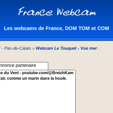
Les webcams de France, DOM TOM et COM
 - Pas-de-Calais
»
Webcam Le Touquet - Vue mer
.
nnonce partenaire
x du Vent -
youtube.com/@BreizhKam
'air, comme un marin dans la houle.