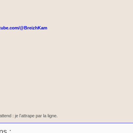
tube.com/@BreizhKam
ttend : je l'attrape par la ligne.
ns :