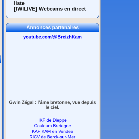
liste
[IWILIVE] Webcams en direct
Annonces partenaires
youtube.com/@BreizhKam
Gwin Zégal : l'âme bretonne, vue depuis
le ciel.
IKF de Dieppe
Couleurs Bretagne
KAP KAM en Vendée
RICV de Berck-sur-Mer