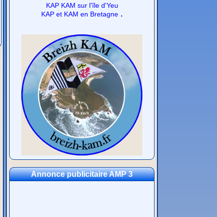
KAP KAM sur l'île d'Yeu
.
KAP et KAM en Bretagne
Annonce publicitaire AMP 3