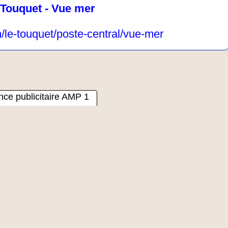
 Touquet - Vue mer
/le-touquet/poste-central/vue-mer
ce publicitaire AMP 1