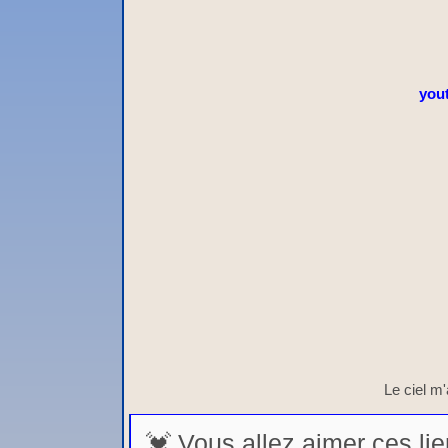
you
Le ciel m'a
💓 Vous allez aimer ces lie