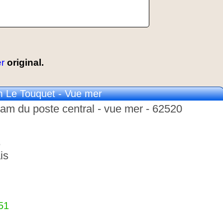
r
original.
Le Touquet - Vue mer
am du poste central - vue mer - 62520
e
is
51