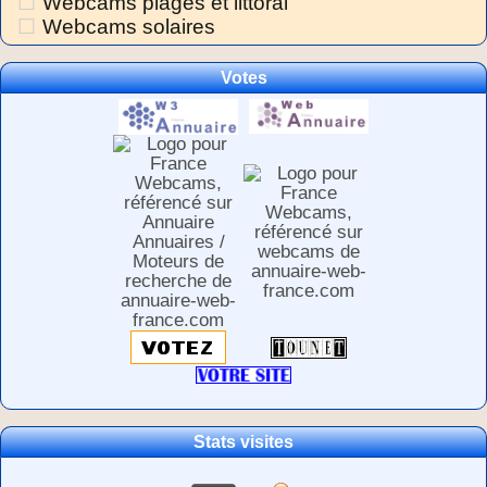
Webcams plages et littoral
Webcams solaires
Votes
Stats visites