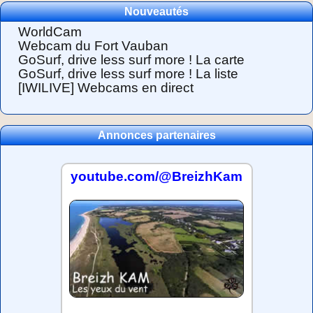
Nouveautés
WorldCam
Webcam du Fort Vauban
GoSurf, drive less surf more ! La carte
GoSurf, drive less surf more ! La liste
[IWILIVE] Webcams en direct
Annonces partenaires
youtube.com/@BreizhKam