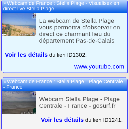
Webcam de France : Stella Plage - Visualisez en
direct live Stella Plage
La webcam de Stella Plage
vous permettra d’observer en
direct ce charmant lieu du
département Pas-de-Calais
Voir les détails
du lien ID1302.
www.youtube.com
Webcam de France : Stella Plage - Plage Centrale
- France
Webcam Stella Plage - Plage
Centrale - France - gosurf.fr
Voir les détails
du lien ID1241.