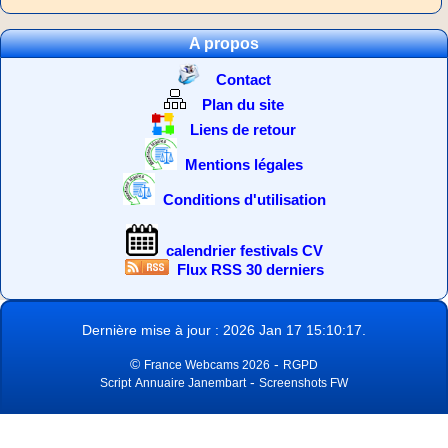
A propos
Contact
Plan du site
Liens de retour
Mentions légales
Conditions d'utilisation
calendrier festivals CV
Flux RSS 30 derniers
Dernière mise à jour : 2026 Jan 17 15:10:17.
©
-
France Webcams 2026
RGPD
-
Script
Annuaire Janembart
Screenshots FW