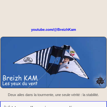
youtube.com/@BreizhKam
Deux ailes dans la tourmente, une seule vérité : la stabilité.