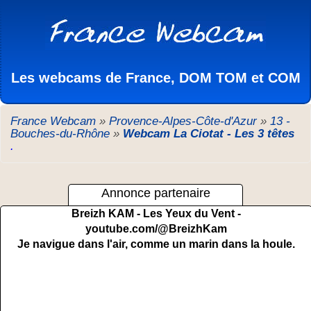
Les webcams de France, DOM TOM et COM
France Webcam
»
Provence-Alpes-Côte-d'Azur
»
13 -
Bouches-du-Rhône
»
Webcam La Ciotat - Les 3 têtes
.
Annonce partenaire
Breizh KAM - Les Yeux du Vent -
youtube.com/@BreizhKam
Je navigue dans l'air, comme un marin dans la houle.