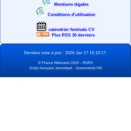
Mentions légales
Conditions d'utilisation
calendrier festivals CV
Flux RSS 30 derniers
Dernière mise à jour : 2026 Jan 17 15:10:17.
©
-
France Webcams 2026
RGPD
-
Script
Annuaire Janembart
Screenshots FW