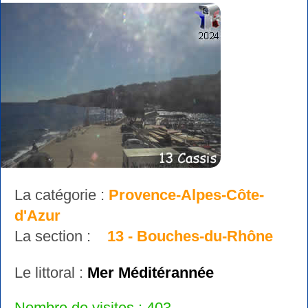
La catégorie :
Provence-Alpes-Côte-
d'Azur
La section :
13 - Bouches-du-Rhône
Le littoral :
Mer Méditérannée
Nombre de visites : 403