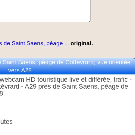
 de Saint Saens, péage ...
original.
Saint Saens, péage de Cottévrard, vue orientée
vers A28
ebcam HD touristique live et différée, trafic -
tévrard - A29 près de Saint Saens, péage de
28
utes