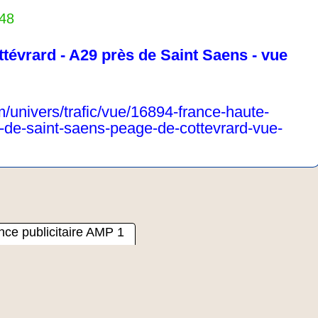
448
ttévrard - A29 près de Saint Saens - vue
/univers/trafic/vue/16894-france-haute-
-de-saint-saens-peage-de-cottevrard-vue-
ce publicitaire AMP 1