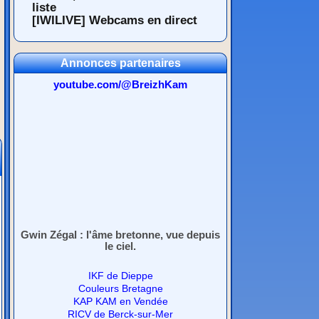
liste
[IWILIVE] Webcams en direct
Annonces partenaires
youtube.com/@BreizhKam
Gwin Zégal : l'âme bretonne, vue depuis
le ciel.
IKF de Dieppe
Couleurs Bretagne
KAP KAM en Vendée
RICV de Berck-sur-Mer