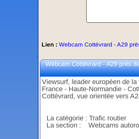
Lien :
Webcam Cottévrard - A29 près
Webcam Cottévrard - A29 près de 
Viewsurf, leader européen de la w
France - Haute-Normandie - Cot
Cottévrard, vue orientée vers A
La catégorie : Trafic routier
La section : Webcams autoro