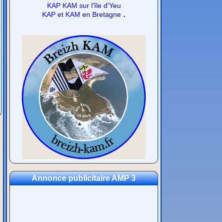
KAP KAM sur l'île d'Yeu
.
KAP et KAM en Bretagne
Annonce publicitaire AMP 3