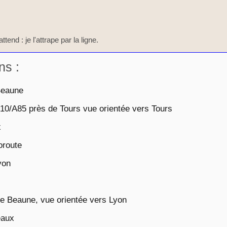
ttend : je l'attrape par la ligne.
ns :
Beaune
10/A85 près de Tours vue orientée vers Tours
x
oroute
yon
e Beaune, vue orientée vers Lyon
eaux