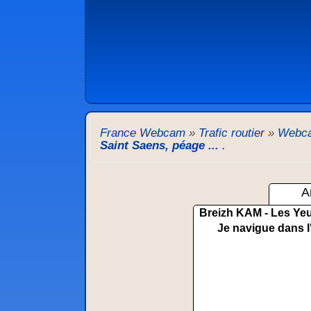
France Webcam
»
Trafic routier
»
Webca
Saint Saens, péage ...
.
A
Breizh KAM - Les Yeu
Je navigue dans l