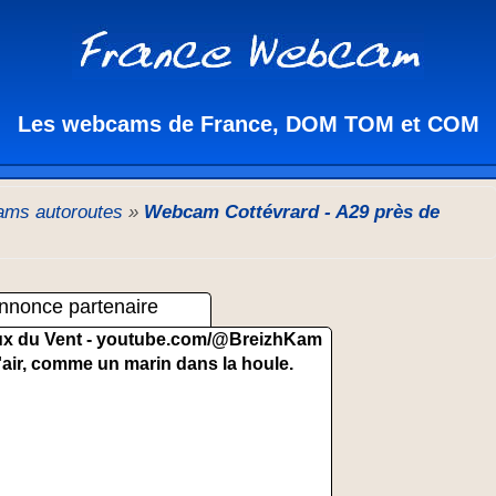
Les webcams de France, DOM TOM et COM
ms autoroutes
»
Webcam Cottévrard - A29 près de
nnonce partenaire
x du Vent -
youtube.com/@BreizhKam
'air, comme un marin dans la houle.