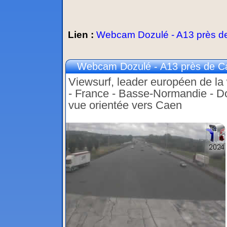
Lien :
Webcam Dozulé - A13 près de
Webcam Dozulé - A13 près de Ca
Viewsurf, leader européen de la w
- France - Basse-Normandie - D
vue orientée vers Caen