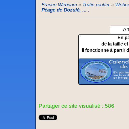
France Webcam
»
Trafic routier
»
Webca
Péage de Dozulé, ...
.
An
En p
de la taille 
il fonctionne à partir 
Partager ce site visualisé : 586