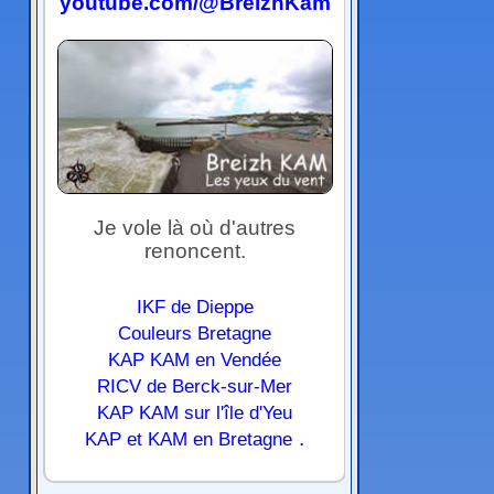
youtube.com/@BreizhKam
Je vole là où d'autres
renoncent.
IKF de Dieppe
Couleurs Bretagne
KAP KAM en Vendée
RICV de Berck-sur-Mer
KAP KAM sur l'île d'Yeu
.
KAP et KAM en Bretagne