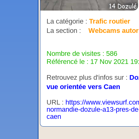
La catégorie :
Trafic routier
La section :
Webcams autor
Nombre de visites : 586
Référencé le : 17 Nov 2021 19:
Retrouvez plus d'infos sur :
Do
vue orientée vers Caen
URL :
https://www.viewsurf.com
normandie-dozule-a13-pres-de
caen