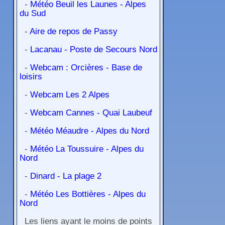
-
Météo Beuil les Launes - Alpes
du Sud
-
Aire de repos de Passy
-
Lacanau - Poste de Secours Nord
-
Webcam : Orcières - Base de
loisirs
-
Webcam Les 2 Alpes
-
Webcam Cannes - Quai Laubeuf
-
Météo Méaudre - Alpes du Nord
-
Météo La Toussuire - Alpes du
Nord
-
Dinard - La plage 2
-
Météo Les Bottières - Alpes du
Nord
Les liens ayant le moins de points