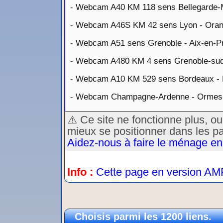
-
Webcam A40 KM 118 sens Bellegarde
-
Webcam A46S KM 42 sens Lyon - Ora
-
Webcam A51 sens Grenoble - Aix-en-P
-
Webcam A480 KM 4 sens Grenoble-sud 
-
Webcam A10 KM 529 sens Bordeaux - 
-
Webcam Champagne-Ardenne - Ormes -
⚠️ Ce site ne fonctionne plus, o
mieux se positionner dans les p
Aidez-nous à faire le ménage en
Info :
Cette page en version AM
Choisis parmi les 1200 liens.