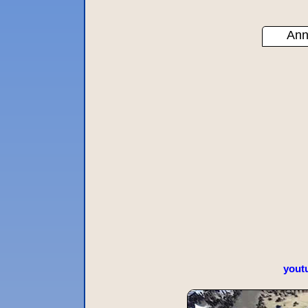
Ann
yout