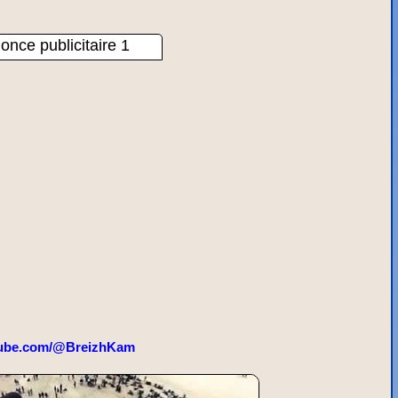
once publicitaire 1
ube.com/@BreizhKam