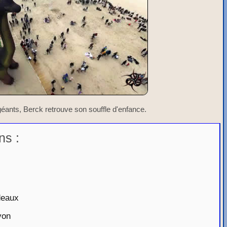
 géants, Berck retrouve son souffle d'enfance.
ns :
deaux
yon