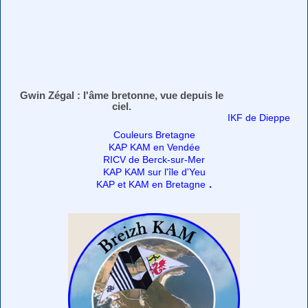
Gwin Zégal : l'âme bretonne, vue depuis le
ciel.
IKF de Dieppe
Couleurs Bretagne
KAP KAM en Vendée
RICV de Berck-sur-Mer
KAP KAM sur l'île d'Yeu
.
KAP et KAM en Bretagne