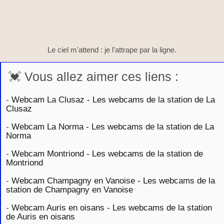
Le ciel m'attend : je l'attrape par la ligne.
💓 Vous allez aimer ces liens :
-
Webcam La Clusaz - Les webcams de la station de La
Clusaz
-
Webcam La Norma - Les webcams de la station de La
Norma
-
Webcam Montriond - Les webcams de la station de
Montriond
-
Webcam Champagny en Vanoise - Les webcams de la
station de Champagny en Vanoise
-
Webcam Auris en oisans - Les webcams de la station
de Auris en oisans