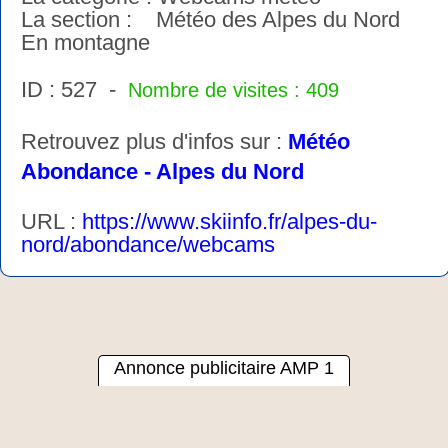
La section : Météo des Alpes du Nord
En montagne
ID : 527 -
Nombre de visites : 409
Retrouvez plus d'infos sur :
Météo
Abondance - Alpes du Nord
URL :
https://www.skiinfo.fr/alpes-du-
nord/abondance/webcams
Annonce publicitaire AMP 1