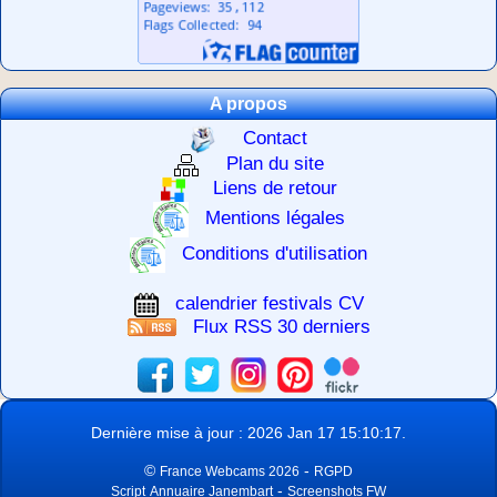
A propos
Contact
Plan du site
Liens de retour
Mentions légales
Conditions d'utilisation
calendrier festivals CV
Flux RSS 30 derniers
Dernière mise à jour : 2026 Jan 17 15:10:17.
©
-
France Webcams 2026
RGPD
-
Script
Annuaire Janembart
Screenshots FW