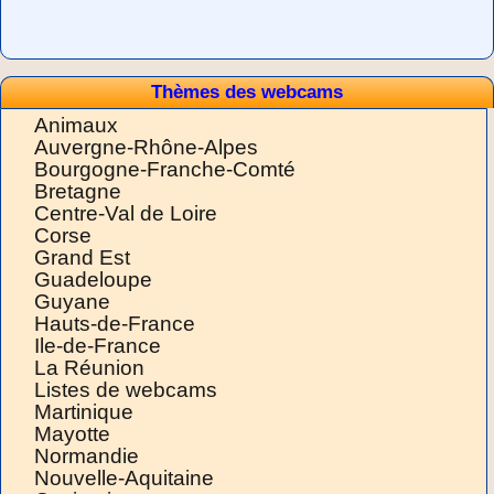
Thèmes des webcams
Animaux
Auvergne-Rhône-Alpes
Bourgogne-Franche-Comté
Bretagne
Centre-Val de Loire
Corse
Grand Est
Guadeloupe
Guyane
Hauts-de-France
Ile-de-France
La Réunion
Listes de webcams
Martinique
Mayotte
Normandie
Nouvelle-Aquitaine