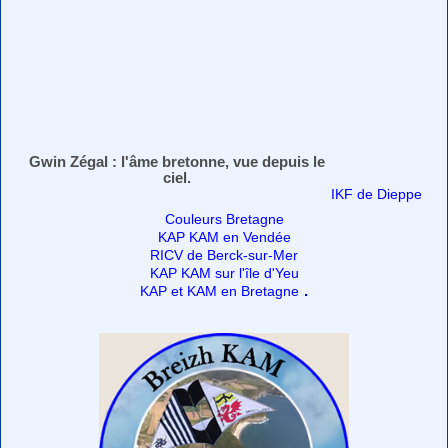
Gwin Zégal : l'âme bretonne, vue depuis le
ciel.
IKF de Dieppe
Couleurs Bretagne
KAP KAM en Vendée
RICV de Berck-sur-Mer
KAP KAM sur l'île d'Yeu
.
KAP et KAM en Bretagne