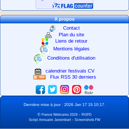
A propos
Contact
Plan du site
Liens de retour
Mentions légales
Conditions d'utilisation
calendrier festivals CV
Flux RSS 30 derniers
Dernière mise à jour : 2026 Jan 17 15:10:17.
©
-
France Webcams 2026
RGPD
-
Script
Annuaire Janembart
Screenshots FW