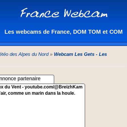
Les webcams de France, DOM TOM et COM
téo des Alpes du Nord
»
Webcam Les Gets - Les
nnonce partenaire
x du Vent -
youtube.com/@BreizhKam
'air, comme un marin dans la houle.