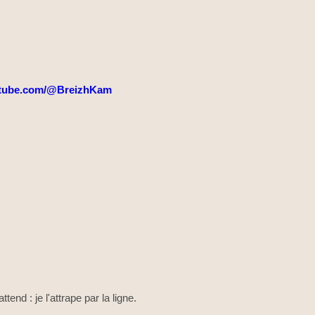
tube.com/@BreizhKam
ttend : je l'attrape par la ligne.