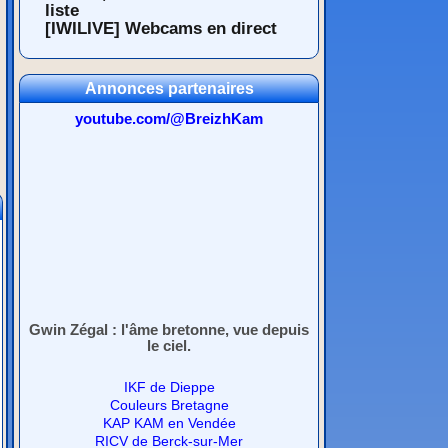
liste
[IWILIVE] Webcams en direct
Annonces partenaires
youtube.com/@BreizhKam
Gwin Zégal : l'âme bretonne, vue depuis
le ciel.
IKF de Dieppe
Couleurs Bretagne
KAP KAM en Vendée
RICV de Berck-sur-Mer