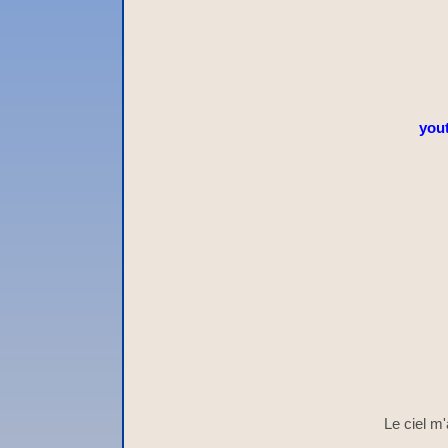
you
Le ciel m'a