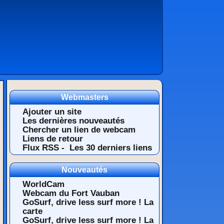
Webmasters
Ajouter un site
Les dernières nouveautés
Chercher un lien de webcam
Liens de retour
Flux RSS -
Les 30 derniers liens
Nouveautés
WorldCam
Webcam du Fort Vauban
GoSurf, drive less surf more ! La
carte
GoSurf, drive less surf more ! La