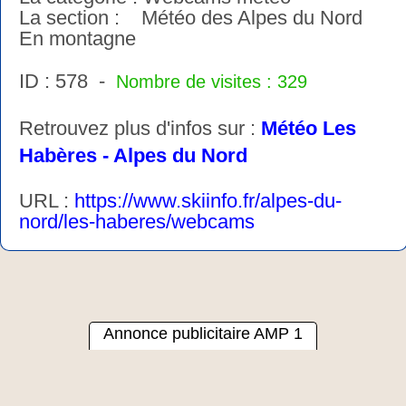
La section : Météo des Alpes du Nord
En montagne
ID : 578 -
Nombre de visites : 329
Retrouvez plus d'infos sur :
Météo Les
Habères - Alpes du Nord
URL :
https://www.skiinfo.fr/alpes-du-
nord/les-haberes/webcams
Annonce publicitaire AMP 1