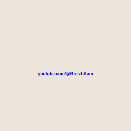
youtube.com/@BreizhKam