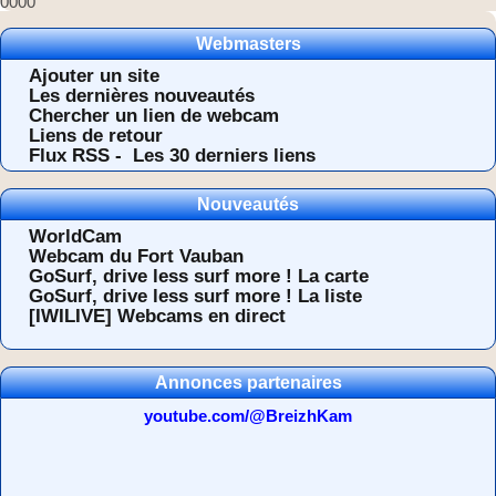
0000
Webmasters
Ajouter un site
Les dernières nouveautés
Chercher un lien de webcam
Liens de retour
Flux RSS -
Les 30 derniers liens
Nouveautés
WorldCam
Webcam du Fort Vauban
GoSurf, drive less surf more ! La carte
GoSurf, drive less surf more ! La liste
[IWILIVE] Webcams en direct
Annonces partenaires
youtube.com/@BreizhKam