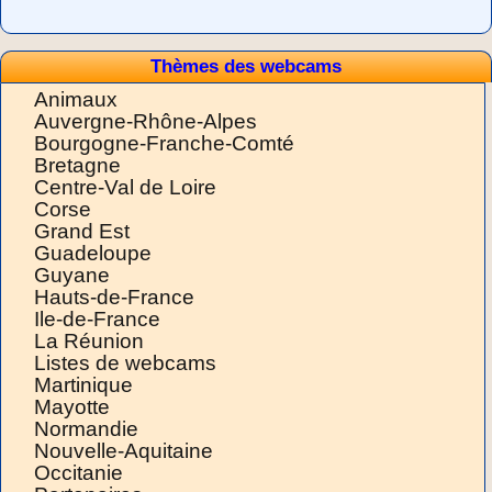
Thèmes des webcams
Animaux
Auvergne-Rhône-Alpes
Bourgogne-Franche-Comté
Bretagne
Centre-Val de Loire
Corse
Grand Est
Guadeloupe
Guyane
Hauts-de-France
Ile-de-France
La Réunion
Listes de webcams
Martinique
Mayotte
Normandie
Nouvelle-Aquitaine
Occitanie