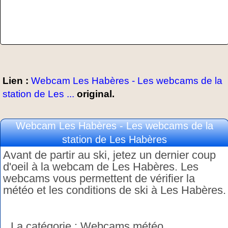
Lien :
Webcam Les Habères - Les webcams de la
station de Les ...
original.
Webcam Les Habères - Les webcams de la
station de Les Habères
Avant de partir au ski, jetez un dernier coup
d'oeil à la webcam de Les Habères. Les
webcams vous permettent de vérifier la
météo et les conditions de ski à Les Habères.
La catégorie : Webcams météo