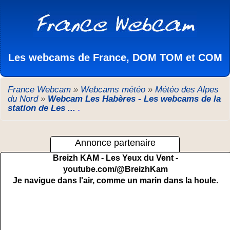
Les webcams de France, DOM TOM et COM
France Webcam
»
Webcams météo
»
Météo des Alpes
du Nord
»
Webcam Les Habères - Les webcams de la
station de Les ...
.
Annonce partenaire
Breizh KAM - Les Yeux du Vent -
youtube.com/@BreizhKam
Je navigue dans l'air, comme un marin dans la houle.