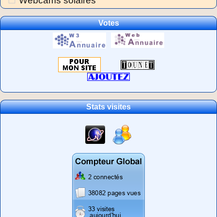
Webcams solaires
Votes
Stats visites