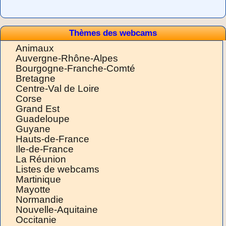
Thèmes des webcams
Animaux
Auvergne-Rhône-Alpes
Bourgogne-Franche-Comté
Bretagne
Centre-Val de Loire
Corse
Grand Est
Guadeloupe
Guyane
Hauts-de-France
Ile-de-France
La Réunion
Listes de webcams
Martinique
Mayotte
Normandie
Nouvelle-Aquitaine
Occitanie