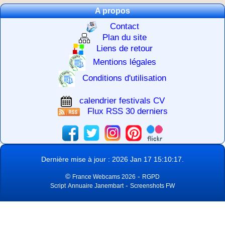
A propos
Contact
Plan du site
Liens de retour
Mentions légales
Conditions d'utilisation
calendrier festivals CV
Flux RSS 30 derniers
Dernière mise à jour : 2026 Jan 17 15:10:17.
©
-
France Webcams 2026
RGPD
-
Script
Annuaire Janembart
Screenshots FW