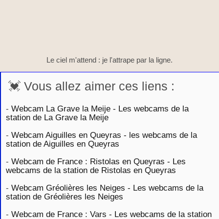
Le ciel m'attend : je l'attrape par la ligne.
💓 Vous allez aimer ces liens :
-
Webcam La Grave la Meije - Les webcams de la
station de La Grave la Meije
-
Webcam Aiguilles en Queyras - les webcams de la
station de Aiguilles en Queyras
-
Webcam de France : Ristolas en Queyras - Les
webcams de la station de Ristolas en Queyras
-
Webcam Gréolières les Neiges - Les webcams de la
station de Gréolières les Neiges
-
Webcam de France : Vars - Les webcams de la station