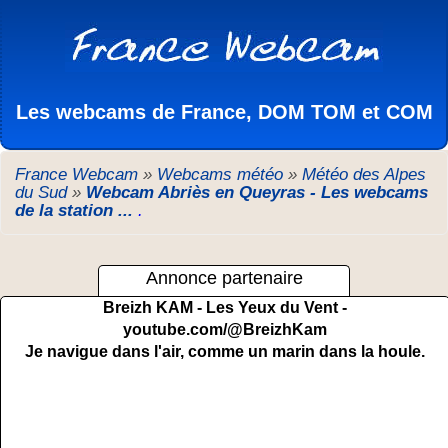
Les webcams de France, DOM TOM et COM
France Webcam
»
Webcams météo
»
Météo des Alpes
du Sud
»
Webcam Abriès en Queyras - Les webcams
de la station ...
.
Annonce partenaire
Breizh KAM - Les Yeux du Vent -
youtube.com/@BreizhKam
Je navigue dans l'air, comme un marin dans la houle.