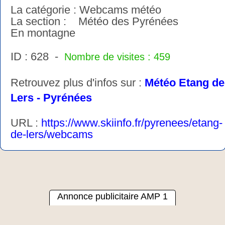
La catégorie : Webcams météo
La section : Météo des Pyrénées
En montagne
ID : 628 -
Nombre de visites : 459
Retrouvez plus d'infos sur :
Météo Etang de
Lers - Pyrénées
URL :
https://www.skiinfo.fr/pyrenees/etang-
de-lers/webcams
Annonce publicitaire AMP 1