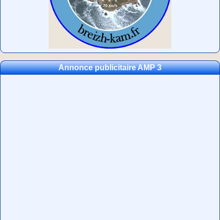
Annonce publicitaire AMP 3