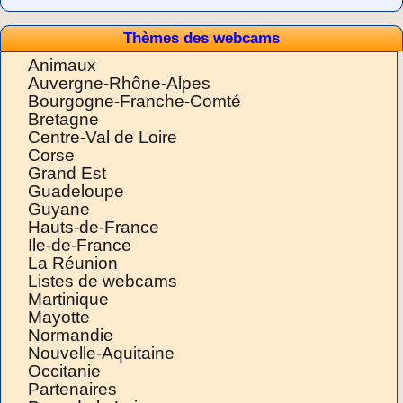
Thèmes des webcams
Animaux
Auvergne-Rhône-Alpes
Bourgogne-Franche-Comté
Bretagne
Centre-Val de Loire
Corse
Grand Est
Guadeloupe
Guyane
Hauts-de-France
Ile-de-France
La Réunion
Listes de webcams
Martinique
Mayotte
Normandie
Nouvelle-Aquitaine
Occitanie
Partenaires