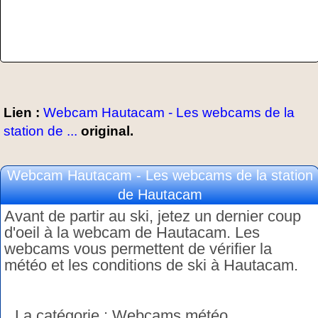
Lien :
Webcam Hautacam - Les webcams de la
station de ...
original.
Webcam Hautacam - Les webcams de la station
de Hautacam
Avant de partir au ski, jetez un dernier coup
d'oeil à la webcam de Hautacam. Les
webcams vous permettent de vérifier la
météo et les conditions de ski à Hautacam.
La catégorie : Webcams météo