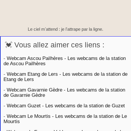
Le ciel m'attend : je l'attrape par la ligne.
💓 Vous allez aimer ces liens :
-
Webcam Ascou Pailhères - Les webcams de la station
de Ascou Pailhères
-
Webcam Etang de Lers - Les webcams de la station de
Etang de Lers
-
Webcam Gavarnie Gèdre - Les webcams de la station
de Gavarnie Gèdre
-
Webcam Guzet - Les webcams de la station de Guzet
-
Webcam Le Mourtis - Les webcams de la station de Le
Mourtis