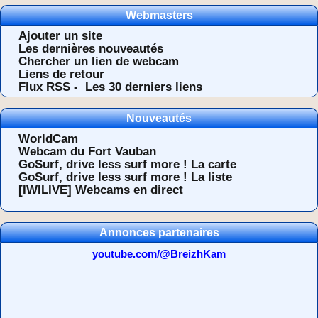
Webmasters
Ajouter un site
Les dernières nouveautés
Chercher un lien de webcam
Liens de retour
Flux RSS -
Les 30 derniers liens
Nouveautés
WorldCam
Webcam du Fort Vauban
GoSurf, drive less surf more ! La carte
GoSurf, drive less surf more ! La liste
[IWILIVE] Webcams en direct
Annonces partenaires
youtube.com/@BreizhKam