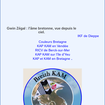
Gwin Zégal : l'âme bretonne, vue depuis le
ciel.
IKF de Dieppe
Couleurs Bretagne
KAP KAM en Vendée
RICV de Berck-sur-Mer
KAP KAM sur l'île d'Yeu
.
KAP et KAM en Bretagne