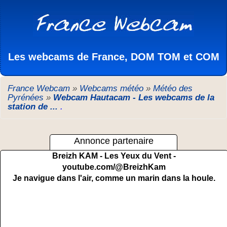
Les webcams de France, DOM TOM et COM
France Webcam
»
Webcams météo
»
Météo des
Pyrénées
»
Webcam Hautacam - Les webcams de la
station de ...
.
Annonce partenaire
Breizh KAM - Les Yeux du Vent -
youtube.com/@BreizhKam
Je navigue dans l'air, comme un marin dans la houle.