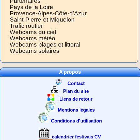
Partenaires
Pays de la Loire
Provence-Alpes-Côte-d'Azur
Saint-Pierre-et-Miquelon
Trafic routier
Webcams du ciel
Webcams météo
Webcams plages et littoral
Webcams solaires
A propos
Contact
Plan du site
Liens de retour
Mentions légales
Conditions d'utilisation
calendrier festivals CV