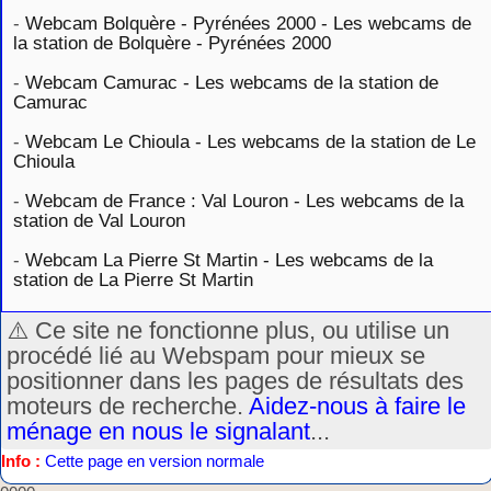
-
Webcam Bolquère - Pyrénées 2000 - Les webcams de
la station de Bolquère - Pyrénées 2000
-
Webcam Camurac - Les webcams de la station de
Camurac
-
Webcam Le Chioula - Les webcams de la station de Le
Chioula
-
Webcam de France : Val Louron - Les webcams de la
station de Val Louron
-
Webcam La Pierre St Martin - Les webcams de la
station de La Pierre St Martin
⚠️ Ce site ne fonctionne plus, ou utilise un
procédé lié au Webspam pour mieux se
positionner dans les pages de résultats des
moteurs de recherche.
Aidez-nous à faire le
ménage en nous le signalant
...
Info :
Cette page en version normale