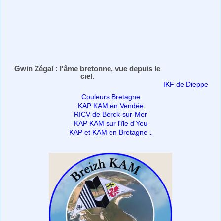
Gwin Zégal : l'âme bretonne, vue depuis le
ciel.
IKF de Dieppe
Couleurs Bretagne
KAP KAM en Vendée
RICV de Berck-sur-Mer
KAP KAM sur l'île d'Yeu
.
KAP et KAM en Bretagne