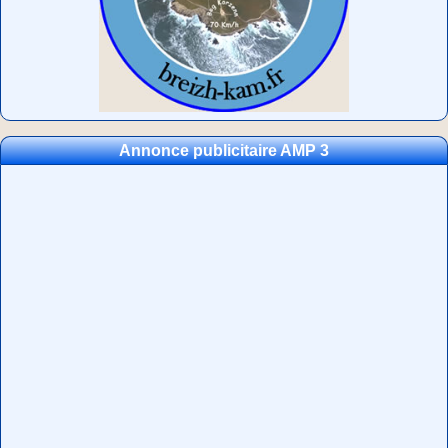
Annonce publicitaire AMP 3