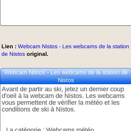
Lien :
Webcam Nistos - Les webcams de la station
de Nistos
original.
Webcam Nistos - Les webcams de la station de
Nistos
Avant de partir au ski, jetez un dernier coup
d'oeil à la webcam de Nistos. Les webcams
vous permettent de vérifier la météo et les
conditions de ski à Nistos.
La catégorie : Webcams météo