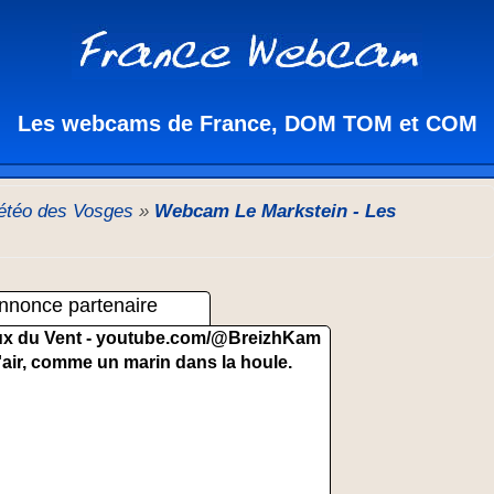
Les webcams de France, DOM TOM et COM
étéo des Vosges
»
Webcam Le Markstein - Les
nnonce partenaire
x du Vent -
youtube.com/@BreizhKam
'air, comme un marin dans la houle.