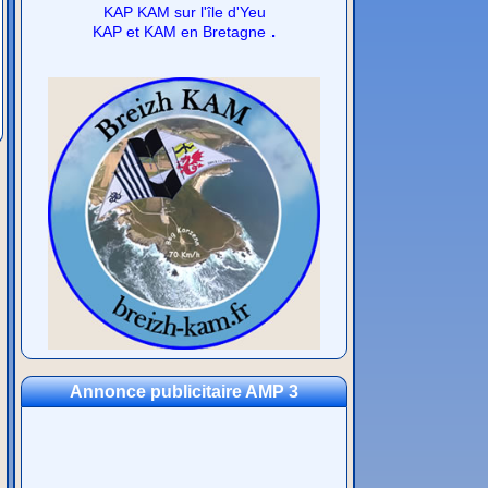
KAP KAM sur l'île d'Yeu
.
KAP et KAM en Bretagne
Annonce publicitaire AMP 3