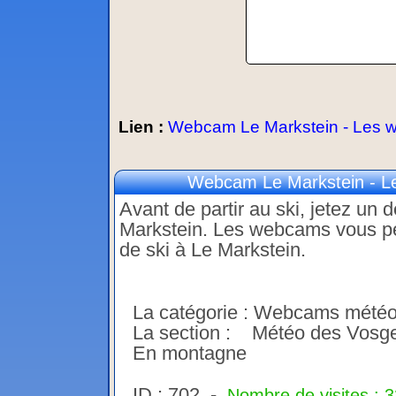
Lien :
Webcam Le Markstein - Les we
Webcam Le Markstein - Le
Avant de partir au ski, jetez un 
Markstein. Les webcams vous perm
de ski à Le Markstein.
La catégorie : Webcams mété
La section : Météo des Vosg
En montagne
ID : 702 -
Nombre de visites : 