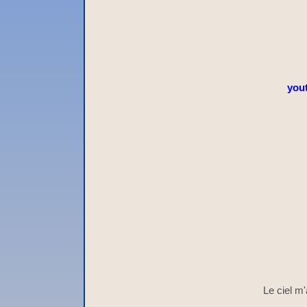
you
Le ciel m'a