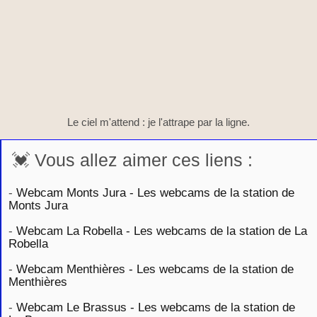
Le ciel m'attend : je l'attrape par la ligne.
💓 Vous allez aimer ces liens :
-
Webcam Monts Jura - Les webcams de la station de
Monts Jura
-
Webcam La Robella - Les webcams de la station de La
Robella
-
Webcam Menthières - Les webcams de la station de
Menthières
-
Webcam Le Brassus - Les webcams de la station de