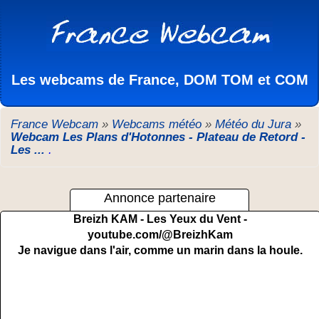
Les webcams de France, DOM TOM et COM
France Webcam
»
Webcams météo
»
Météo du Jura
»
Webcam Les Plans d'Hotonnes - Plateau de Retord -
Les ...
.
Annonce partenaire
Breizh KAM - Les Yeux du Vent -
youtube.com/@BreizhKam
Je navigue dans l'air, comme un marin dans la houle.