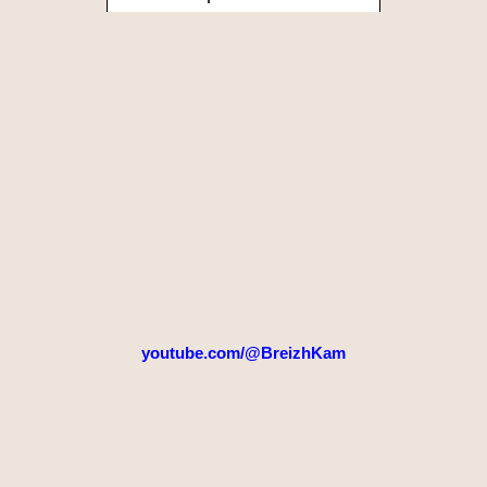
youtube.com/@BreizhKam