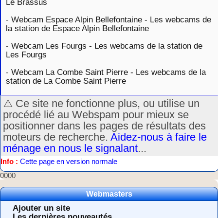
Le Brassus
-
Webcam Espace Alpin Bellefontaine - Les webcams de
la station de Espace Alpin Bellefontaine
-
Webcam Les Fourgs - Les webcams de la station de
Les Fourgs
-
Webcam La Combe Saint Pierre - Les webcams de la
station de La Combe Saint Pierre
⚠️ Ce site ne fonctionne plus, ou utilise un
procédé lié au Webspam pour mieux se
positionner dans les pages de résultats des
moteurs de recherche.
Aidez-nous à faire le
ménage en nous le signalant
...
Info :
Cette page en version normale
0000
Webmasters
Ajouter un site
Les dernières nouveautés